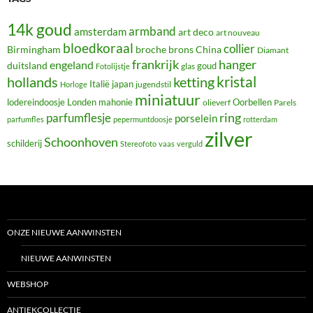
14k goud
armband
amsterdam
art deco
art nouveau
bloedkoraal
collier
Birmingham
broche
brons
China
Diamant
frankrijk
hanger
engeland
duitsland
glas
goud
Fotolijstje
hollands
kristal
ketting
Italië
japan
jugendstil
Horloge
miniatuur
lodereindoosje
mahonie
Oorbellen
Londen
olieverf
Parels
ring
parfumflesje
porselein
parfumfles
pepermuntdoosje
rotterdam
zilver
Schoonhoven
schilderij
Stereofoto
vaas
verguld
ONZE NIEUWE AANWINSTEN
NIEUWE AANWINSTEN
WEBSHOP
ANTIEKCOLLECTIE