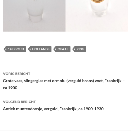
14K GOUD
HOLLANDS
OPAAL
RING
Berichtnavigatie
VORIG BERICHT
Grote vaas, slingerglas met ormolu (verguld brons) voet, Frankrijk –
ca 1900
VOLGEND BERICHT
Antiek muntendoosje, verguld, Frankrijk, ca.1900-1930.