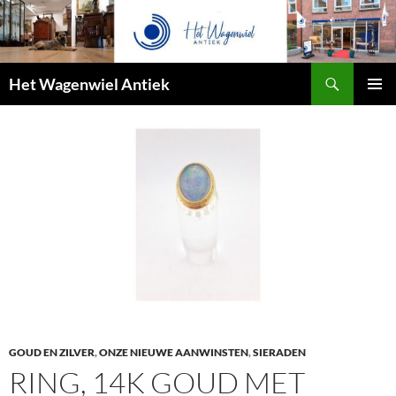
Zoeken
Het Wagenwiel Antiek
SPRING
PRIMAI
NAAR
MENU
INHOUD
GOUD EN ZILVER
,
ONZE NIEUWE AANWINSTEN
,
SIERADEN
RING, 14K GOUD MET