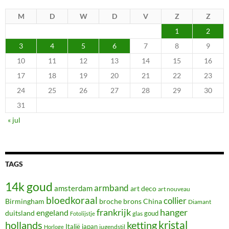
M
D
W
D
V
Z
Z
1
2
3
4
5
6
7
8
9
10
11
12
13
14
15
16
17
18
19
20
21
22
23
24
25
26
27
28
29
30
31
« jul
TAGS
14k goud
armband
amsterdam
art deco
art nouveau
bloedkoraal
collier
Birmingham
broche
brons
China
Diamant
frankrijk
hanger
engeland
duitsland
glas
goud
Fotolijstje
hollands
kristal
ketting
Italië
japan
jugendstil
Horloge