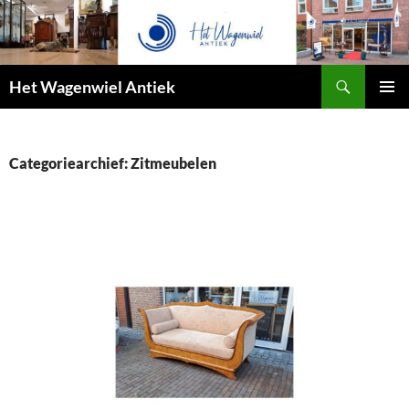
Zoeken
Het Wagenwiel Antiek
SPRING
PRIMAI
NAAR
MENU
INHOUD
Categoriearchief: Zitmeubelen