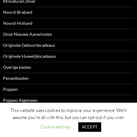
Miniaturen zilver
Noord-Brabant
Noord-Holland
Onze Nieuwe Aanwinsten
Originele Geboortecadeaus
Originele Huwelijkscadeaus
Overige kasten
Penantkasten
Poppen
Poppen Algemeen
This website uses cookies to improve your experience. We'll
Poppen met Naam
assume you're ok with this, but you can opt-out if you wish.
Porseleinkasten
Cookie settings
ACCEPT
Schaakspellen