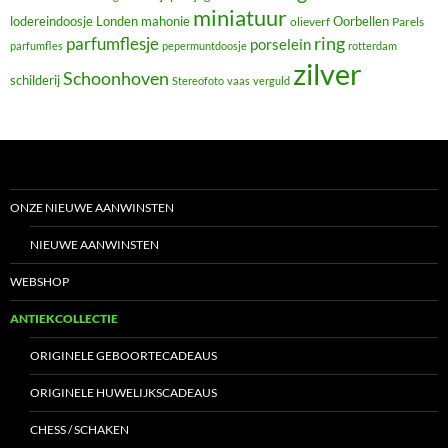
miniatuur
lodereindoosje
mahonie
Oorbellen
Londen
olieverf
Parels
ring
parfumflesje
porselein
parfumfles
pepermuntdoosje
rotterdam
zilver
Schoonhoven
schilderij
Stereofoto
vaas
verguld
ONZE NIEUWE AANWINSTEN
NIEUWE AANWINSTEN
WEBSHOP
ANTIEKCOLLECTIE
ORIGINELE GEBOORTECADEAUS
ORIGINELE HUWELIJKSCADEAUS
CHESS / SCHAKEN