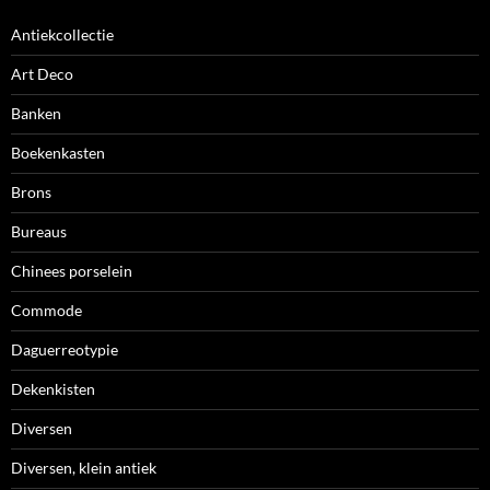
Antiekcollectie
Art Deco
Banken
Boekenkasten
Brons
Bureaus
Chinees porselein
Commode
Daguerreotypie
Dekenkisten
Diversen
Diversen, klein antiek