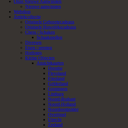
Onze Nieuwe Aanwinsten
Nieuwe aanwinsten
Webshop
Antiekcollectie
Originele Geboortecadeaus
Originele Huwelijkscadeaus
Chess / Schaken
Schaakspellen
Diversen
Etsen / prenten
Horloges
Kleine Objecten
Ansichtkaarten
Drenthe
Flevoland
Friesland
Gelderland
Groningen
Limburg
Noord-Brabant
Noord-Holland
Noordoostpolder
Overijssel
Utrecht
Zeeland