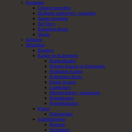
Keramiek
Chinees porselein
Hollands aardewerk / porselein
Japans porselein
Art Deco
Keramiek divers
Tegels
Klokken
Meubelen
Etagères
Kasten en Kabinetten
Boekenkasten
Drentse Kasten en Kabinetten
Hollandse Kasten
Kabinetten divers
Kleine Kasten
Ladekasten
Meesterstukjes / miniaturen
Penantkasten
Porseleinkasten
Kisten
Dekenkisten
Schrijfmeubels
Bureaus
Secretaires