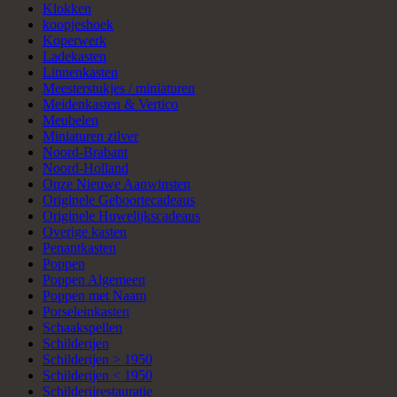
Klokken
koopjeshoek
Koperwerk
Ladekasten
Linnenkasten
Meesterstukjes / miniaturen
Meidenkasten & Vertico
Meubelen
Miniaturen zilver
Noord-Brabant
Noord-Holland
Onze Nieuwe Aanwinsten
Originele Geboortecadeaus
Originele Huwelijkscadeaus
Overige kasten
Penantkasten
Poppen
Poppen Algemeen
Poppen met Naam
Porseleinkasten
Schaakspellen
Schilderijen
Schilderijen > 1950
Schilderijen < 1950
Schilderijrestauratie