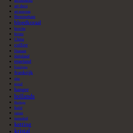
armband
art deco
art nouveau
Birmingham
bloedkoraal
broche
brons
China
collier
Diamant
duitsland
engeland
Fotolijstje
frankrijk
glas
goud
hanger
hollands
Horloge
Italië
japan
jugendstil
ketting
kristal