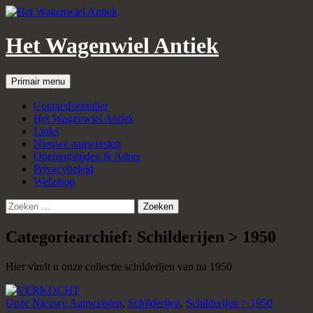
Het Wagenwiel Antiek
Zoeken
Spring
Primair menu
naar
inhoud
Contactformulier
Het Wagenwiel Antiek
Links
Nieuwe aanwinsten
Openingstijden & Adres
Privacybeleid
Webshop
Zoeken
naar:
Categoriearchief: Schilderijen > 1950
Hier vindt u onze collectie schilderijen van na 1950
Onze Nieuwe Aanwinsten
,
Schilderijen
,
Schilderijen > 1950