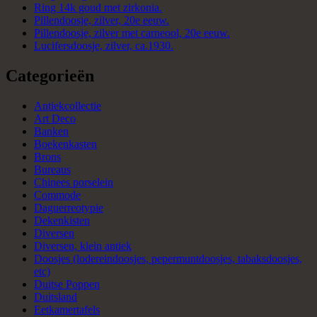
Ring 14k goud met zirkonia.
Pillendoosje, zilver, 20e eeuw.
Pillendoosje, zilver met carneool, 20e eeuw.
Lucifersdoosje, zilver, ca.1930.
Categorieën
Antiekcollectie
Art Deco
Banken
Boekenkasten
Brons
Bureaus
Chinees porselein
Commode
Daguerreotypie
Dekenkisten
Diversen
Diversen, klein antiek
Doosjes (lodereindoosjes, pepermuntdoosjes, tabaksdoosjes,
etc)
Duitse Poppen
Duitsland
Eetkamertafels