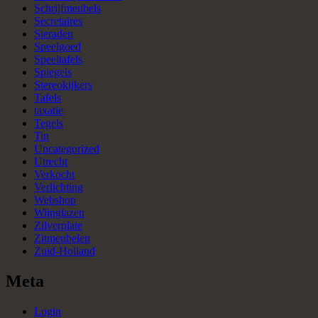
Schrijfmeubels
Secretaires
Sieraden
Speelgoed
Speeltafels
Spiegels
Stereokijkers
Tafels
taxatie
Tegels
Tin
Uncategorized
Utrecht
Verkocht
Verlichting
Webshop
Wijnglazen
Zilverplate
Zitmeubelen
Zuid-Holland
Meta
Login