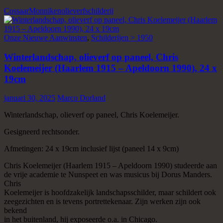
Cossaar
Monniken
olieverf
schilderij
Onze Nieuwe Aanwinsten
,
Schilderijen > 1950
Winterlandschap, olieverf op paneel, Chris
Koelemeijer (Haarlem 1915 – Apeldoorn 1990), 24 x
19cm
januari 30, 2025
Marco Dorland
Winterlandschap, olieverf op paneel, Chris Koelemeijer.
Gesigneerd rechtsonder.
Afmetingen: 24 x 19cm inclusief lijst (paneel 14 x 9cm)
Chris Koelemeijer (Haarlem 1915 – Apeldoorn 1990) studeerde aan
de vrije academie te Nunspeet en was musicus bij Dorus Manders.
Chris
Koelemeijer is hoofdzakelijk landschapsschilder, maar schildert ook
zeegezichten en is tevens portrettekenaar. Zijn werken zijn ook
bekend
in het buitenland, hij exposeerde o.a. in Chicago.