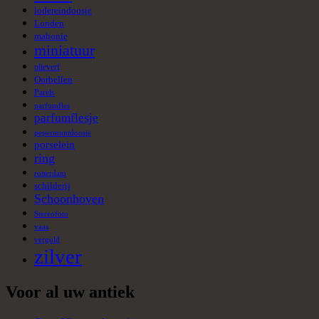
lodereindoosje
Londen
mahonie
miniatuur
olieverf
Oorbellen
Parels
parfumfles
parfumflesje
pepermuntdoosje
porselein
ring
rotterdam
schilderij
Schoonhoven
Stereofoto
vaas
verguld
zilver
Voor al uw antiek