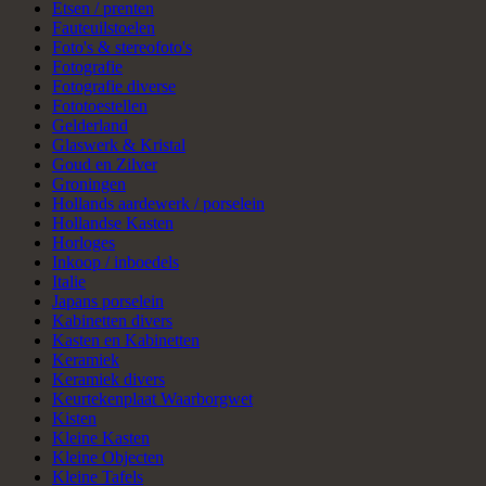
Etsen / prenten
Fauteuilstoelen
Foto's & stereofoto's
Fotografie
Fotografie diverse
Fototoestellen
Gelderland
Glaswerk & Kristal
Goud en Zilver
Groningen
Hollands aardewerk / porselein
Hollandse Kasten
Horloges
Inkoop / inboedels
Italie
Japans porselein
Kabinetten divers
Kasten en Kabinetten
Keramiek
Keramiek divers
Keurtekenplaat Waarborgwet
Kisten
Kleine Kasten
Kleine Objecten
Kleine Tafels