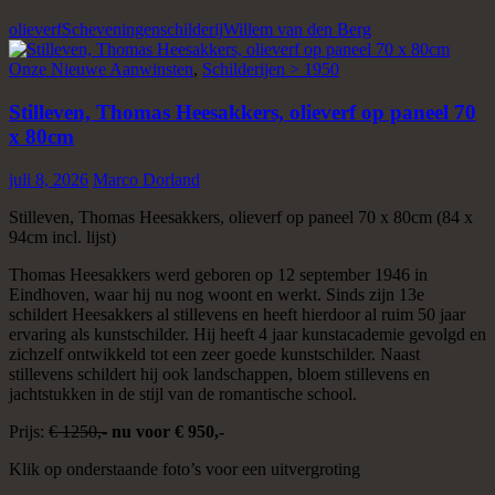
olieverf
Scheveningen
schilderij
Willem van den Berg
Onze Nieuwe Aanwinsten
,
Schilderijen > 1950
Stilleven, Thomas Heesakkers, olieverf op paneel 70
x 80cm
juli 8, 2026
Marco Dorland
Stilleven, Thomas Heesakkers, olieverf op paneel 70 x 80cm (84 x
94cm incl. lijst)
Thomas Heesakkers werd geboren op 12 september 1946 in
Eindhoven, waar hij nu nog woont en werkt. Sinds zijn 13e
schildert Heesakkers al stillevens en heeft hierdoor al ruim 50 jaar
ervaring als kunstschilder. Hij heeft 4 jaar kunstacademie gevolgd en
zichzelf ontwikkeld tot een zeer goede kunstschilder. Naast
stillevens schildert hij ook landschappen, bloem stillevens en
jachtstukken in de stijl van de romantische school.
Prijs:
€ 1250,-
nu voor € 950,-
Klik op onderstaande foto’s voor een uitvergroting