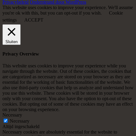
Privacybeleid
Ondersteund door WordPress
This website uses cookies to improve your experience. We'll assume
you're ok with this, but you can opt-out if you wish.
Cookie
settings
ACCEPT
Sluiten
Privacy Overview
This website uses cookies to improve your experience while you
navigate through the website. Out of these cookies, the cookies that
are categorized as necessary are stored on your browser as they are
essential for the working of basic functionalities of the website. We
also use third-party cookies that help us analyze and understand how
you use this website. These cookies will be stored in your browser
only with your consent. You also have the option to opt-out of these
cookies. But opting out of some of these cookies may have an effect
on your browsing experience.
Necessary
Necessary
Altijd ingeschakeld
Necessary cookies are absolutely essential for the website to