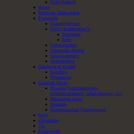
Zuid-Holland
Brons
Diversen, klein antiek
Fotografie
Daguerreotypie
Foto’s & stereofoto’s
Duitsland
Italie
Fototoestellen
Fotografie diverse
Stereocamera’s
Stereokijkers
Glaswerk & Kristal
Karaffen
Wijnglazen
Goud en Zilver
Doosjes (lodereindoosjes,
pepermuntdoosjes, tabaksdoosjes, etc)
Miniaturen zilver
Sieraden
Keurtekenplaat Waarborgwet
been
Zilverplate
Tin
Koperwerk