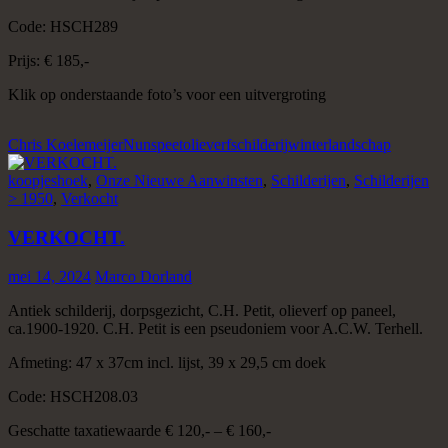
Code: HSCH289
Prijs: € 185,-
Klik op onderstaande foto’s voor een uitvergroting
Chris Koelemeijer
Nunspeet
olieverf
schilderij
winterlandschap
koopjeshoek
,
Onze Nieuwe Aanwinsten
,
Schilderijen
,
Schilderijen
> 1950
,
Verkocht
VERKOCHT.
mei 14, 2024
Marco Dorland
Antiek schilderij, dorpsgezicht, C.H. Petit, olieverf op paneel,
ca.1900-1920. C.H. Petit is een pseudoniem voor A.C.W. Terhell.
Afmeting: 47 x 37cm incl. lijst, 39 x 29,5 cm doek
Code: HSCH208.03
Geschatte taxatiewaarde € 120,- – € 160,-