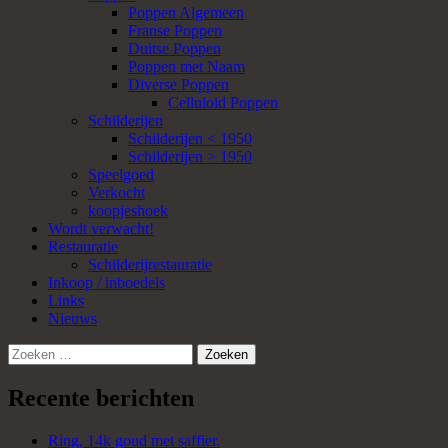
Poppen Algemeen
Franse Poppen
Duitse Poppen
Poppen met Naam
Diverse Poppen
Celluloid Poppen
Schilderijen
Schilderijen < 1950
Schilderijen > 1950
Speelgoed
Verkocht
koopjeshoek
Wordt verwacht!
Restauratie
Schilderijrestauratie
Inkoop / inboedels
Links
Nieuws
Zoeken
naar:
Recente berichten
Ring, 14k goud met saffier.