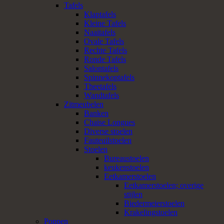
Tafels
Klaptafels
Kleine Tafels
Naaitafels
Ovale Tafels
Rechte Tafels
Ronde Tafels
Salontafels
Spinnekoptafels
Theetafels
Wandtafels
Zitmeubelen
Banken
Chaise Longues
Diverse stoelen
Fauteuilstoelen
Stoelen
Bureaustoelen
keukenstoelen
Eetkamerstoelen
Eetkamerstoelen; overige
stijlen
Biedermeierstoelen
Krakelingstoelen
Poppen