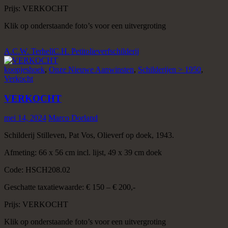
Prijs: VERKOCHT
Klik op onderstaande foto’s voor een uitvergroting
A.C.W. Terhell
C.H. Petit
olieverf
schilderij
koopjeshoek
,
Onze Nieuwe Aanwinsten
,
Schilderijen > 1950
,
Verkocht
VERKOCHT
mei 14, 2024
Marco Dorland
Schilderij Stilleven, Pat Vos, Olieverf op doek, 1943.
Afmeting: 66 x 56 cm incl. lijst, 49 x 39 cm doek
Code: HSCH208.02
Geschatte taxatiewaarde: € 150 – € 200,-
Prijs: VERKOCHT
Klik op onderstaande foto’s voor een uitvergroting