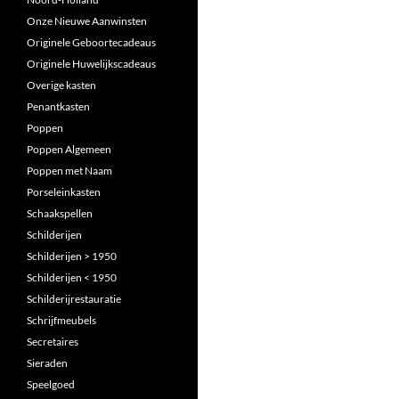
Onze Nieuwe Aanwinsten
Originele Geboortecadeaus
Originele Huwelijkscadeaus
Overige kasten
Penantkasten
Poppen
Poppen Algemeen
Poppen met Naam
Porseleinkasten
Schaakspellen
Schilderijen
Schilderijen > 1950
Schilderijen < 1950
Schilderijrestauratie
Schrijfmeubels
Secretaires
Sieraden
Speelgoed