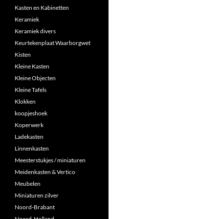
Kasten en Kabinetten
Keramiek
Keramiek divers
Keurtekenplaat Waarborgwet
Kisten
Kleine Kasten
Kleine Objecten
Kleine Tafels
Klokken
koopjeshoek
Koperwerk
Ladekasten
Linnenkasten
Meesterstukjes / miniaturen
Meidenkasten & Vertico
Meubelen
Miniaturen zilver
Noord-Brabant
Noord-Holland