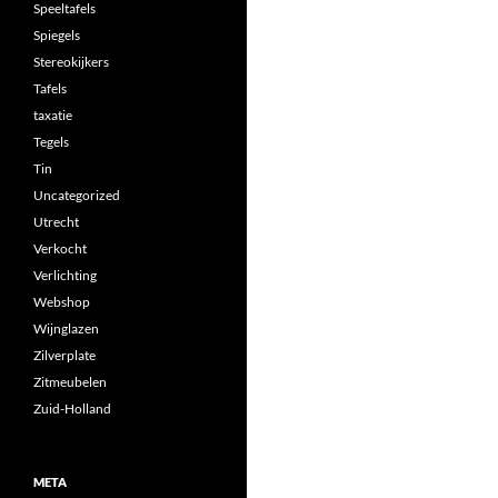
Speeltafels
Spiegels
Stereokijkers
Tafels
taxatie
Tegels
Tin
Uncategorized
Utrecht
Verkocht
Verlichting
Webshop
Wijnglazen
Zilverplate
Zitmeubelen
Zuid-Holland
META