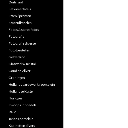
Duitsland
Eetkamertafels
Etsen / prenten
Fauteuilstoelen
Foto's & stereofoto's
Fotografie
Fotografie diverse
Fototoestellen
Gelderland
Glaswerk & Kristal
Goud en Zilver
Groningen
Hollands aardewerk / porselein
Hollandse Kasten
Horloges
Inkoop / inboedels
Italie
Japans porselein
Kabinetten divers