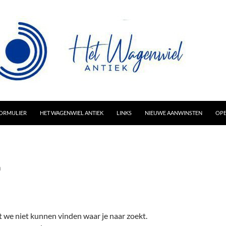
AR INHOUD
ORMULIER
HET WAGENWIEL ANTIEK
LINKS
NIEUWE AANWINSTEN
OPE
n
at we niet kunnen vinden waar je naar zoekt.