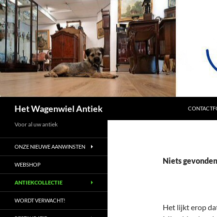
SPRING NA
Zoeken
Het Wagenwiel Antiek
CONTACTF
Voor al uw antiek
ONZE NIEUWE AANWINSTEN
Niets gevonde
WEBSHOP
ANTIEKCOLLECTIE
WORDT VERWACHT!
Het lijkt erop d