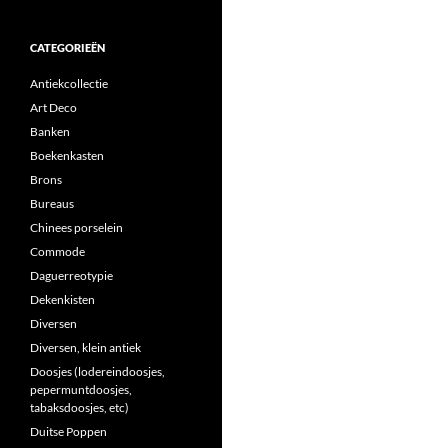
CATEGORIEËN
Antiekcollectie
Art Deco
Banken
Boekenkasten
Brons
Bureaus
Chinees porselein
Commode
Daguerreotypie
Dekenkisten
Diversen
Diversen, klein antiek
Doosjes (lodereindoosjes,
pepermuntdoosjes,
tabaksdoosjes, etc)
Duitse Poppen