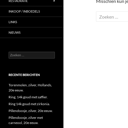
Misschien kun je
RESTAURATIE
INKOOP / INBOEDELS
Zoeken
naar:
LINKS
NIEUWS
Zoeken
naar:
RECENTE BERICHTEN
Torenmolen, zilver, Hollands,
20e eeuw.
Ring, 14k goud met saffier.
Ring 14k goud met zirkonia.
Pillendoosje, zilver, 20e eeuw.
Pillendoosje, zilver met
carneool, 20e eeuw.