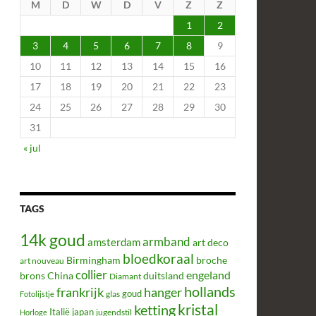
M
D
W
D
V
Z
Z
1
2
3
4
5
6
7
8
9
10
11
12
13
14
15
16
17
18
19
20
21
22
23
24
25
26
27
28
29
30
31
« jul
TAGS
14k goud
armband
amsterdam
art deco
bloedkoraal
Birmingham
broche
art nouveau
collier
engeland
brons
China
duitsland
Diamant
hollands
frankrijk
hanger
glas
goud
Fotolijstje
kristal
ketting
Italië
japan
jugendstil
Horloge