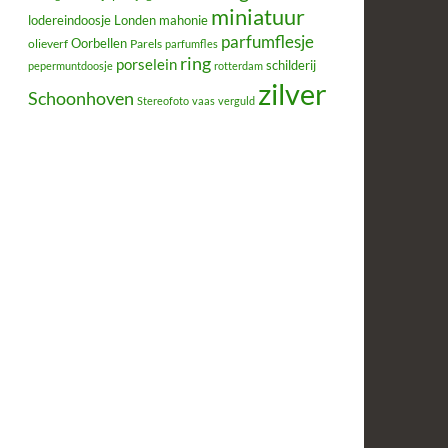
miniatuur
lodereindoosje
mahonie
Londen
parfumflesje
Oorbellen
olieverf
Parels
parfumfles
ring
porselein
schilderij
pepermuntdoosje
rotterdam
zilver
Schoonhoven
Stereofoto
vaas
verguld