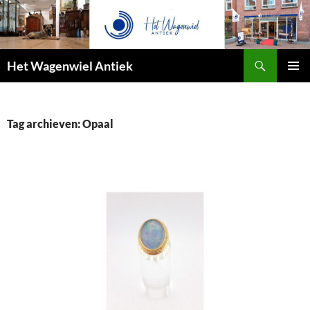
Zoeken
Het Wagenwiel Antiek
SPRING
PRIMAI
NAAR
MENU
INHOUD
Tag archieven: Opaal