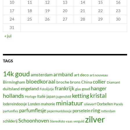
10
11
12
13
14
15
16
17
18
19
20
21
22
23
24
25
26
27
28
29
30
31
« jul
TAGS
14k goud
armband
amsterdam
art deco
art nouveau
bloedkoraal
collier
Birmingham
broche
brons
China
Diamant
frankrijk
hanger
engeland
duitsland
glas
goud
Fotolijstje
hollands
kristal
ketting
Italië
japan
jugendstil
Horloge
miniatuur
lodereindoosje
mahonie
Oorbellen
Londen
olieverf
Parels
ring
parfumflesje
porselein
parfumfles
pepermuntdoosje
rotterdam
zilver
Schoonhoven
schilderij
Stereofoto
vaas
verguld