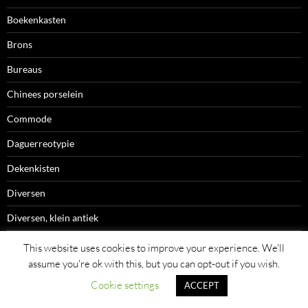
Boekenkasten
Brons
Bureaus
Chinees porselein
Commode
Daguerreotypie
Dekenkisten
Diversen
Diversen, klein antiek
Doosjes (lodereindoosjes, pepermuntdoosjes, tabaksdoosjes, etc)
This website uses cookies to improve your experience. We'll
assume you're ok with this, but you can opt-out if you wish.
Duitse Poppen
Cookie settings
ACCEPT
Duitsland