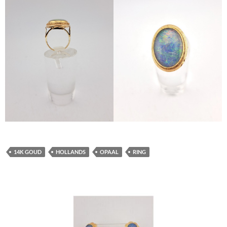
14K GOUD
HOLLANDS
OPAAL
RING