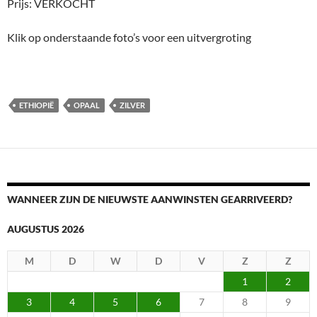
Prijs: VERKOCHT
Klik op onderstaande foto’s voor een uitvergroting
ETHIOPIË
OPAAL
ZILVER
WANNEER ZIJN DE NIEUWSTE AANWINSTEN GEARRIVEERD?
AUGUSTUS 2026
M
D
W
D
V
Z
Z
1
2
3
4
5
6
7
8
9