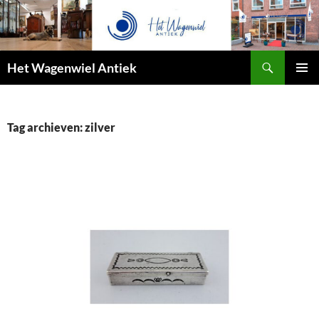
Zoeken
Het Wagenwiel Antiek
SPRING
PRIMAI
NAAR
MENU
INHOUD
Tag archieven: zilver