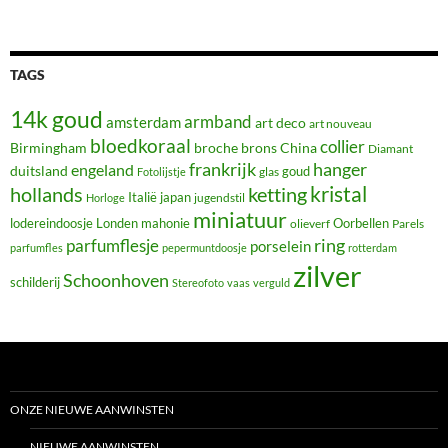
TAGS
14k goud
armband
amsterdam
art deco
art nouveau
bloedkoraal
collier
Birmingham
broche
brons
China
Diamant
frankrijk
hanger
engeland
duitsland
glas
goud
Fotolijstje
hollands
kristal
ketting
Italië
japan
jugendstil
Horloge
miniatuur
lodereindoosje
mahonie
Oorbellen
Londen
olieverf
Parels
ring
parfumflesje
porselein
parfumfles
pepermuntdoosje
rotterdam
zilver
Schoonhoven
schilderij
Stereofoto
vaas
verguld
ONZE NIEUWE AANWINSTEN
NIEUWE AANWINSTEN