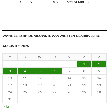
Berichtennavigatie
1
2
…
109
VOLGENDE →
WANNEER ZIJN DE NIEUWSTE AANWINSTEN GEARRIVEERD?
AUGUSTUS 2026
M
D
W
D
V
Z
Z
1
2
3
4
5
6
7
8
9
10
11
12
13
14
15
16
17
18
19
20
21
22
23
24
25
26
27
28
29
30
31
« jul