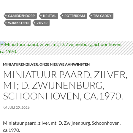
C.J.MIDDENDORP
KRISTAL
ROTTERDAM
TEA CADDY
W.BAKSTEEN
ZILVER
MINIATUREN ZILVER
,
ONZE NIEUWE AANWINSTEN
MINIATUUR PAARD, ZILVER,
MT; D. ZWIJNENBURG,
SCHOONHOVEN, CA.1970.
JULI 25, 2026
Miniatuur paard, zilver, mt; D. Zwijnenburg, Schoonhoven,
ca.1970.