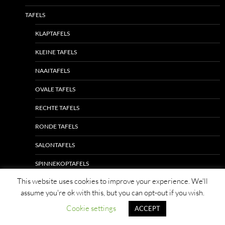
TAFELS
KLAPTAFELS
KLEINE TAFELS
NAAITAFELS
OVALE TAFELS
RECHTE TAFELS
RONDE TAFELS
SALONTAFELS
SPINNEKOPTAFELS
This website uses cookies to improve your experience. We'll
THEETAFELS
assume you're ok with this, but you can opt-out if you wish.
WANDTAFELS
Cookie settings
ACCEPT
ZITMEUBELEN