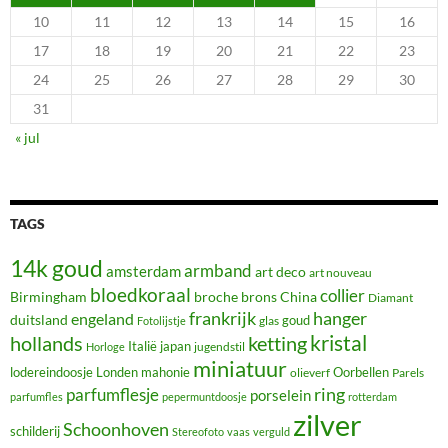
10
11
12
13
14
15
16
17
18
19
20
21
22
23
24
25
26
27
28
29
30
31
« jul
TAGS
14k goud
armband
amsterdam
art deco
art nouveau
bloedkoraal
collier
Birmingham
broche
brons
China
Diamant
frankrijk
hanger
engeland
duitsland
glas
goud
Fotolijstje
hollands
kristal
ketting
Italië
japan
jugendstil
Horloge
miniatuur
lodereindoosje
mahonie
Oorbellen
Londen
olieverf
Parels
ring
parfumflesje
porselein
parfumfles
pepermuntdoosje
rotterdam
zilver
Schoonhoven
schilderij
Stereofoto
vaas
verguld