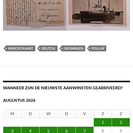
ANSICHTKAART
DELFZIJL
GRONINGEN
POLLUX
WANNEER ZIJN DE NIEUWSTE AANWINSTEN GEARRIVEERD?
AUGUSTUS 2026
M
D
W
D
V
Z
Z
1
2
3
4
5
6
7
8
9