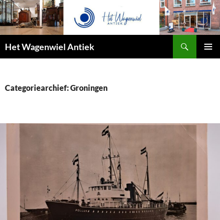
Zoeken
Het Wagenwiel Antiek
SPRING
PRIMAI
NAAR
MENU
INHOUD
Categoriearchief: Groningen