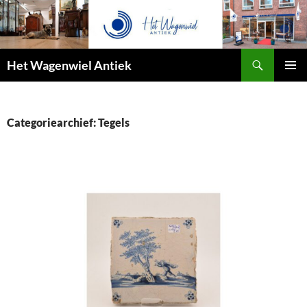
Zoeken
Het Wagenwiel Antiek
SPRING
PRIMAI
NAAR
MENU
INHOUD
Categoriearchief: Tegels