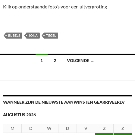
Klik op onderstaande foto’s voor een uitvergroting
BIJBELS
JONA
TEGEL
Berichtennavigatie
1
2
VOLGENDE →
WANNEER ZIJN DE NIEUWSTE AANWINSTEN GEARRIVEERD?
AUGUSTUS 2026
M
D
W
D
V
Z
Z