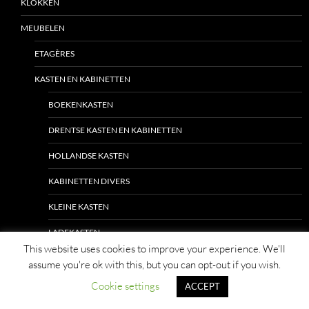
KLOKKEN
MEUBELEN
ETAGÈRES
KASTEN EN KABINETTEN
BOEKENKASTEN
DRENTSE KASTEN EN KABINETTEN
HOLLANDSE KASTEN
KABINETTEN DIVERS
KLEINE KASTEN
LADEKASTEN
This website uses cookies to improve your experience. We'll
MEESTERSTUKJES / MINIATUREN
assume you're ok with this, but you can opt-out if you wish.
PENANTKASTEN
Cookie settings
ACCEPT
PORSELEINKASTEN