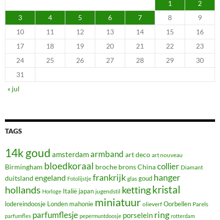
1
2
3
4
5
6
7
8
9
10
11
12
13
14
15
16
17
18
19
20
21
22
23
24
25
26
27
28
29
30
31
« jul
TAGS
14k goud
armband
amsterdam
art deco
art nouveau
bloedkoraal
collier
Birmingham
broche
brons
China
Diamant
frankrijk
hanger
engeland
duitsland
glas
goud
Fotolijstje
hollands
kristal
ketting
Italië
japan
jugendstil
Horloge
miniatuur
lodereindoosje
mahonie
Oorbellen
Londen
olieverf
Parels
ring
parfumflesje
porselein
parfumfles
pepermuntdoosje
rotterdam