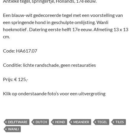
Antieke tegel, springertje, Hollands, 17e eeuw.
Een blauw-wit gedecoreerde tegel met een voorstelling van
een springende hond in geschulpte omlijsting. Wanli
hoekmotief . Datering eerste helft 17e eeuw. Afmeting 13 x 13
cm.
Code: HA617.07
Conditie: lichte randschade, geen restauraties
Prijs: € 125,-
Klik op onderstaande foto’s voor een uitvergroting
DELFTWARE
DUTCH
HOND
MEANDER
TEGEL
TILES
WANLI