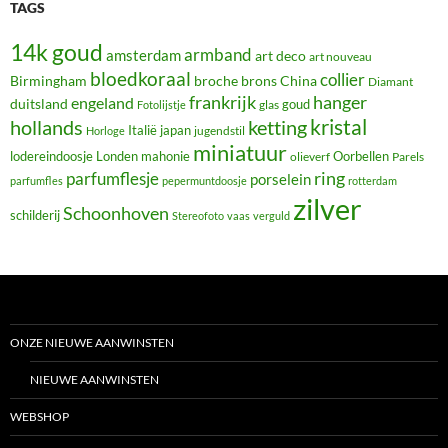
TAGS
14k goud
armband
amsterdam
art deco
art nouveau
bloedkoraal
collier
Birmingham
broche
brons
China
Diamant
frankrijk
hanger
engeland
duitsland
glas
goud
Fotolijstje
hollands
kristal
ketting
Italië
japan
jugendstil
Horloge
miniatuur
lodereindoosje
mahonie
Oorbellen
Londen
olieverf
Parels
ring
parfumflesje
porselein
parfumfles
pepermuntdoosje
rotterdam
zilver
Schoonhoven
schilderij
Stereofoto
vaas
verguld
ONZE NIEUWE AANWINSTEN
NIEUWE AANWINSTEN
WEBSHOP