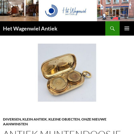
Zoeken
Het Wagenwiel Antiek
SPRING
PRIMAI
NAAR
MENU
INHOUD
DIVERSEN, KLEIN ANTIEK
,
KLEINE OBJECTEN
,
ONZE NIEUWE
AANWINSTEN