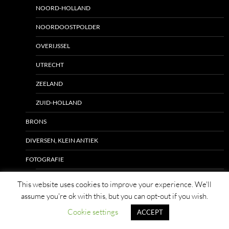
NOORD-HOLLAND
NOORDOOSTPOLDER
OVERIJSSEL
UTRECHT
ZEELAND
ZUID-HOLLAND
BRONS
DIVERSEN, KLEIN ANTIEK
FOTOGRAFIE
DAGUERREOTYPIE
This website uses cookies to improve your experience. We'll
assume you're ok with this, but you can opt-out if you wish.
FOTO’S & STEREOFOTO’S
Cookie settings
ACCEPT
DUITSLAND