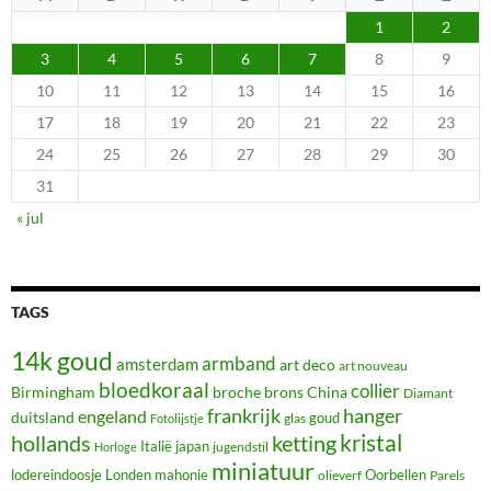
1
2
3
4
5
6
7
8
9
10
11
12
13
14
15
16
17
18
19
20
21
22
23
24
25
26
27
28
29
30
31
« jul
TAGS
14k goud
armband
amsterdam
art deco
art nouveau
bloedkoraal
collier
Birmingham
broche
brons
China
Diamant
frankrijk
hanger
engeland
duitsland
glas
goud
Fotolijstje
hollands
kristal
ketting
Italië
japan
jugendstil
Horloge
miniatuur
lodereindoosje
mahonie
Oorbellen
Londen
olieverf
Parels