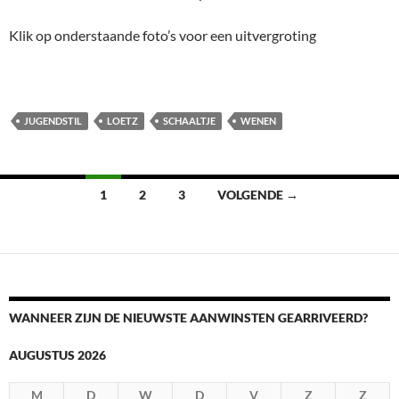
Klik op onderstaande foto’s voor een uitvergroting
JUGENDSTIL
LOETZ
SCHAALTJE
WENEN
Berichtennavigatie
1
2
3
VOLGENDE →
WANNEER ZIJN DE NIEUWSTE AANWINSTEN GEARRIVEERD?
AUGUSTUS 2026
M
D
W
D
V
Z
Z