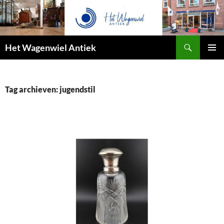
Zoeken
Het Wagenwiel Antiek
SPRING
PRIMAI
NAAR
MENU
INHOUD
Tag archieven: jugendstil