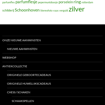
ring
parfumflesje
porselein
parfumfles
pepermuntdoosje
rotterdam
zilver
Schoonhoven
schilderij
Stereofoto
vaas
verguld
ONZE NIEUWE AANWINSTEN
NIEUWE AANWINSTEN
WEBSHOP
ANTIEKCOLLECTIE
ORIGINELE GEBOORTECADEAUS
ORIGINELE HUWELIJKSCADEAUS
CHESS / SCHAKEN
SCHAAKSPELLEN