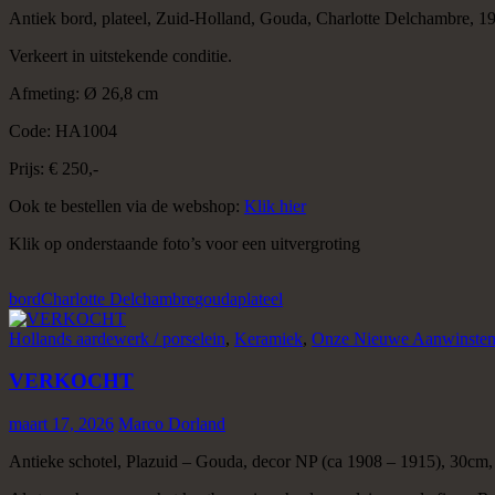
Antiek bord, plateel, Zuid-Holland, Gouda, Charlotte Delchambre, 1
Verkeert in uitstekende conditie.
Afmeting: Ø 26,8 cm
Code: HA1004
Prijs: € 250,-
Ook te bestellen via de webshop:
Klik hier
Klik op onderstaande foto’s voor een uitvergroting
bord
Charlotte Delchambre
gouda
plateel
Hollands aardewerk / porselein
,
Keramiek
,
Onze Nieuwe Aanwinste
VERKOCHT
maart 17, 2026
Marco Dorland
Antieke schotel, Plazuid – Gouda, decor NP (ca 1908 – 1915), 30cm