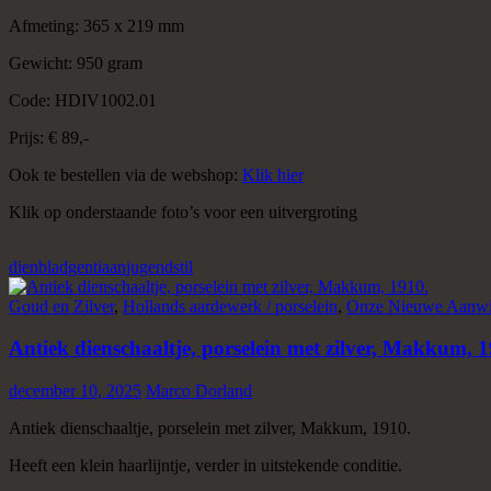
Afmeting: 365 x 219 mm
Gewicht: 950 gram
Code: HDIV1002.01
Prijs: € 89,-
Ook te bestellen via de webshop:
Klik hier
Klik op onderstaande foto’s voor een uitvergroting
dienblad
gentiaan
jugendstil
Goud en Zilver
,
Hollands aardewerk / porselein
,
Onze Nieuwe Aanwi
Antiek dienschaaltje, porselein met zilver, Makkum, 1
december 10, 2025
Marco Dorland
Antiek dienschaaltje, porselein met zilver, Makkum, 1910.
Heeft een klein haarlijntje, verder in uitstekende conditie.