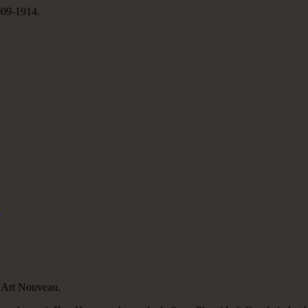
909-1914.
n
, Art Nouveau.