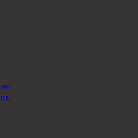
nsten
910.