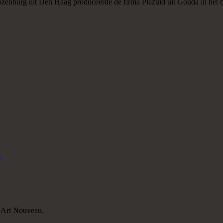
ozenburg uit Den Haag produceerde de firma Plazuid uit Gouda in het be
n
, Art Nouveau.