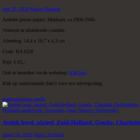
juni 29, 2026
Marco Dorland
Antieke presse papier, Makkum, ca.1900-1940.
Verkeert in uitstekende conditie.
Afmeting: 14,4 x 10,7 x 6,3 cm
Code: HA1028
Prijs: € 65,-
Ook te bestellen via de webshop:
Klik hier
Klik op onderstaande foto’s voor een uitvergroting
makkum
presse papièr
Hollands aardewerk / porselein
,
Onze Nieuwe Aanwinsten
Antiek bord, plateel, Zuid-Holland, Gouda, Charlott
maart 18, 2026
Marco Dorland