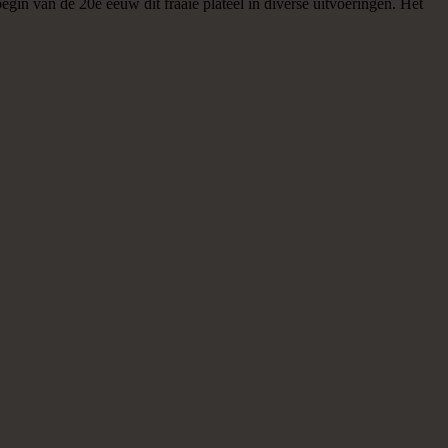
gin van de 20e eeuw dit fraaie plateel in diverse uitvoeringen. Het