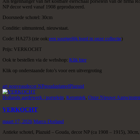
Als tegenhanger van het kostbare eierschaal porselein van de firma R
NP decor werd vanaf 1908 geproduceerd.
Doorsnede schotel: 30cm
Conditie: uitmuntend, nieuwstaat.
Code: HA273 (zie ook:
een soortgelijk bord in onze collectie
)
Prijs: VERKOCHT
Ook te bestellen via de webshop:
Klik hier
Klik op onderstaande foto’s voor een uitvergroting
art nouveau
decor NP
gouda
plateel
Plazuid
Hollands aardewerk / porselein
,
Keramiek
,
Onze Nieuwe Aanwinste
VERKOCHT
maart 17, 2026
Marco Dorland
Antieke schotel, Plazuid – Gouda, decor NP (ca 1908 – 1915), 30cm