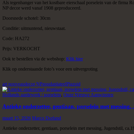
Als tegenhanger van het kostbare eierschaal porselein van de firma R
NP decor werd vanaf 1908 geproduceerd.
Doorsnede schotel: 30cm
Conditie: uitmuntend, nieuwstaat.
Code: HA272
Prijs: VERKOCHT
Ook te bestellen via de webshop:
Klik hier
Klik op onderstaande foto’s voor een uitvergroting
art nouveau
decor NP
gouda
plateel
Plazuid
Hollands aardewerk / porselein
,
Onze Nieuwe Aanwinsten
Antieke onderzetter, gentiaan, porselein met messing, 
maart 15, 2026
Marco Dorland
Antieke onderzetter, gentiaan, porselein met messing, Jugendstil, ca.1