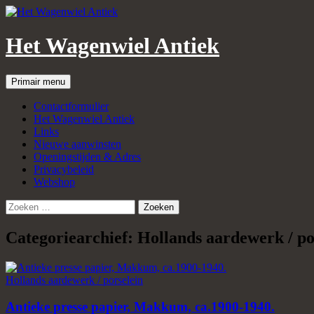
Het Wagenwiel Antiek
Zoeken
Spring
Primair menu
naar
inhoud
Contactformulier
Het Wagenwiel Antiek
Links
Nieuwe aanwinsten
Openingstijden & Adres
Privacybeleid
Webshop
Zoeken
naar:
Categoriearchief: Hollands aardewerk / po
Hollands aardewerk / porselein
Antieke presse papier, Makkum, ca.1900-1940.