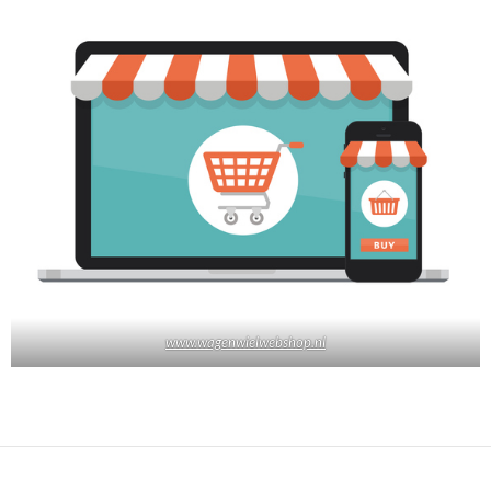
www.wagenwielwebshop.nl