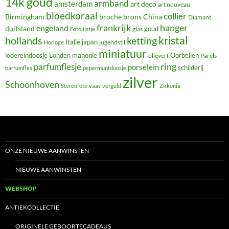
14k goud
armband
amsterdam
art deco
art nouveau
bloedkoraal
collier
Birmingham
broche
brons
China
Diamant
frankrijk
hanger
engeland
duitsland
glas
goud
Fotolijstje
hollands
kristal
ketting
Italië
japan
jugendstil
Horloge
miniatuur
lodereindoosje
mahonie
Oorbellen
Londen
olieverf
Parels
ring
parfumflesje
porselein
schilderij
parfumfles
pepermuntdoosje
zilver
Schoonhoven
Stereofoto
vaas
verguld
Zirkonia
ONZE NIEUWE AANWINSTEN
NIEUWE AANWINSTEN
WEBSHOP
ANTIEKCOLLECTIE
ORIGINELE GEBOORTECADEAUS