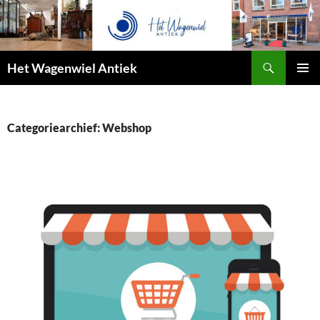
Zoeken
Het Wagenwiel Antiek
SPRING
PRIMAI
NAAR
MENU
INHOUD
Categoriearchief: Webshop