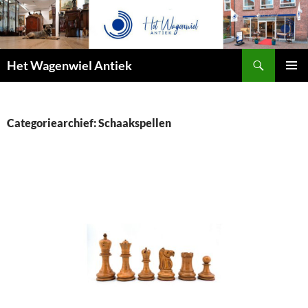
Zoeken
Het Wagenwiel Antiek
SPRING
PRIMAI
NAAR
MENU
INHOUD
Categoriearchief: Schaakspellen