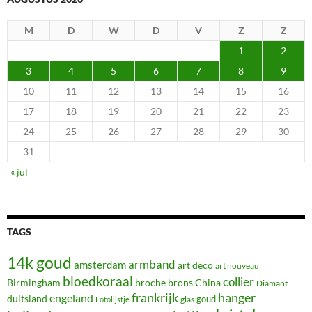
M
D
W
D
V
Z
Z
1
2
3
4
5
6
7
8
9
10
11
12
13
14
15
16
17
18
19
20
21
22
23
24
25
26
27
28
29
30
31
« jul
TAGS
14k goud
armband
amsterdam
art deco
art nouveau
bloedkoraal
collier
Birmingham
broche
brons
China
Diamant
frankrijk
hanger
engeland
duitsland
glas
goud
Fotolijstje