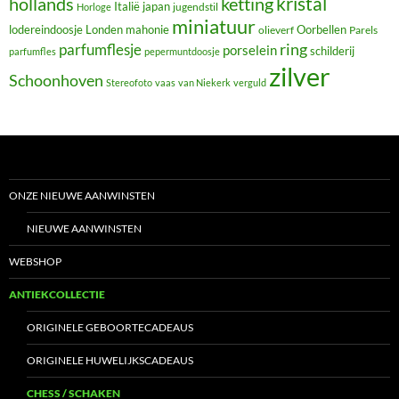
hollands
kristal
ketting
Italië
japan
jugendstil
Horloge
miniatuur
lodereindoosje
mahonie
Oorbellen
Londen
olieverf
Parels
ring
parfumflesje
porselein
schilderij
parfumfles
pepermuntdoosje
zilver
Schoonhoven
Stereofoto
vaas
van Niekerk
verguld
ONZE NIEUWE AANWINSTEN
NIEUWE AANWINSTEN
WEBSHOP
ANTIEKCOLLECTIE
ORIGINELE GEBOORTECADEAUS
ORIGINELE HUWELIJKSCADEAUS
CHESS / SCHAKEN