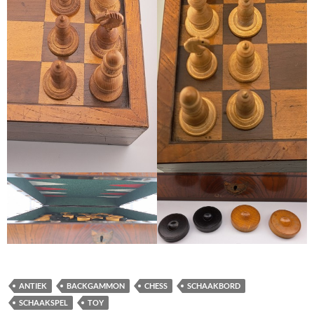
ANTIEK
BACKGAMMON
CHESS
SCHAAKBORD
SCHAAKSPEL
TOY