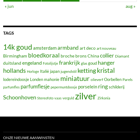
« jun
aug »
TAGS
14k goud
armband
amsterdam
art deco
art nouveau
bloedkoraal
collier
Birmingham
broche
brons
China
Diamant
frankrijk
hanger
engeland
duitsland
glas
goud
Fotolijstje
hollands
kristal
ketting
Italië
japan
jugendstil
Horloge
miniatuur
lodereindoosje
mahonie
Oorbellen
Londen
olieverf
Parels
ring
parfumflesje
porselein
schilderij
parfumfles
pepermuntdoosje
zilver
Schoonhoven
Stereofoto
vaas
verguld
Zirkonia
ONZE NIEUWE AANWINSTEN