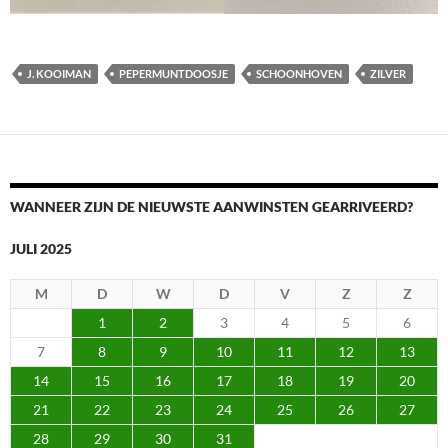
J. KOOIMAN
PEPERMUNTDOOSJE
SCHOONHOVEN
ZILVER
WANNEER ZIJN DE NIEUWSTE AANWINSTEN GEARRIVEERD?
JULI 2025
M
D
W
D
V
Z
Z
1
2
3
4
5
6
7
8
9
10
11
12
13
14
15
16
17
18
19
20
21
22
23
24
25
26
27
28
29
30
31