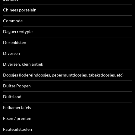
Chinees porselein
Commode
Daguerreotypie
Dekenkisten
Diversen
Diversen, klein antiek
Doosjes (lodereindoosjes, pepermuntdoosjes, tabaksdoosjes, etc)
Duitse Poppen
Duitsland
Eetkamertafels
Etsen / prenten
Fauteuilstoelen