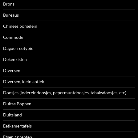
Brons
Bureaus
Chinees porselein
Commode
Daguerreotypie
Dekenkisten
Diversen
Diversen, klein antiek
Doosjes (lodereindoosjes, pepermuntdoosjes, tabaksdoosjes, etc)
Duitse Poppen
Duitsland
Eetkamertafels
Etsen / prenten