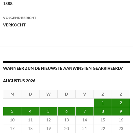
1888.
VOLGEND BERICHT
VERKOCHT
WANNEER ZIJN DE NIEUWSTE AANWINSTEN GEARRIVEERD?
AUGUSTUS 2026
M
D
W
D
V
Z
Z
1
2
3
4
5
6
7
8
9
10
11
12
13
14
15
16
17
18
19
20
21
22
23