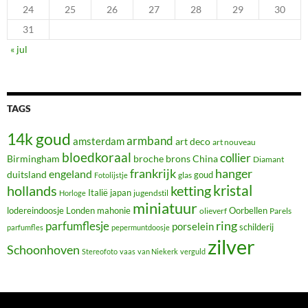
24
25
26
27
28
29
30
31
« jul
TAGS
14k goud
armband
amsterdam
art deco
art nouveau
bloedkoraal
collier
Birmingham
broche
brons
China
Diamant
frankrijk
hanger
engeland
duitsland
glas
goud
Fotolijstje
hollands
kristal
ketting
Italië
japan
jugendstil
Horloge
miniatuur
lodereindoosje
mahonie
Oorbellen
Londen
olieverf
Parels
ring
parfumflesje
porselein
schilderij
parfumfles
pepermuntdoosje
zilver
Schoonhoven
Stereofoto
vaas
van Niekerk
verguld