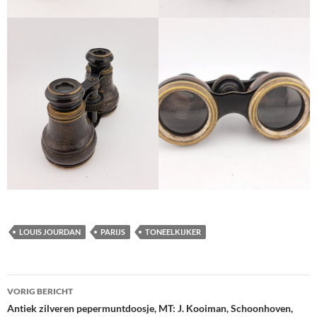
LOUIS JOURDAN
PARIJS
TONEELKIJKER
Berichtnavigatie
VORIG BERICHT
Antiek zilveren pepermuntdoosje, MT: J. Kooiman, Schoonhoven,