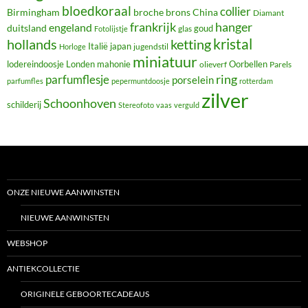
bloedkoraal
collier
Birmingham
broche
brons
China
Diamant
frankrijk
hanger
engeland
duitsland
glas
goud
Fotolijstje
hollands
kristal
ketting
Italië
japan
jugendstil
Horloge
miniatuur
lodereindoosje
mahonie
Oorbellen
Londen
olieverf
Parels
ring
parfumflesje
porselein
parfumfles
pepermuntdoosje
rotterdam
zilver
Schoonhoven
schilderij
Stereofoto
vaas
verguld
ONZE NIEUWE AANWINSTEN
NIEUWE AANWINSTEN
WEBSHOP
ANTIEKCOLLECTIE
ORIGINELE GEBOORTECADEAUS