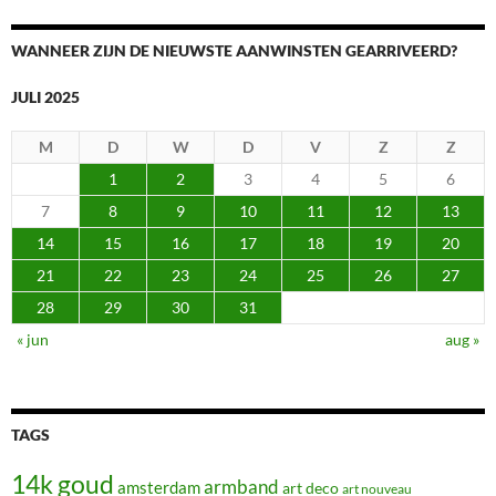
WANNEER ZIJN DE NIEUWSTE AANWINSTEN GEARRIVEERD?
JULI 2025
M
D
W
D
V
Z
Z
1
2
3
4
5
6
7
8
9
10
11
12
13
14
15
16
17
18
19
20
21
22
23
24
25
26
27
28
29
30
31
« jun
aug »
TAGS
14k goud
armband
amsterdam
art deco
art nouveau