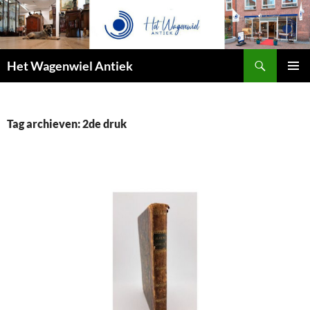
Zoeken
Het Wagenwiel Antiek
SPRING
PRIMAI
NAAR
MENU
INHOUD
Tag archieven: 2de druk