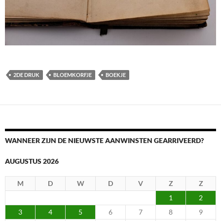
2DE DRUK
BLOEMKORFJE
BOEKJE
WANNEER ZIJN DE NIEUWSTE AANWINSTEN GEARRIVEERD?
AUGUSTUS 2026
M
D
W
D
V
Z
Z
1
2
3
4
5
6
7
8
9