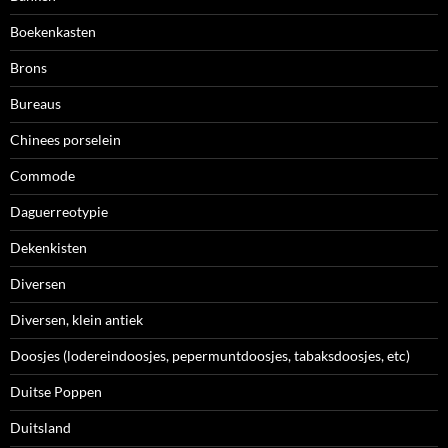
Boekenkasten
Brons
Bureaus
Chinees porselein
Commode
Daguerreotypie
Dekenkisten
Diversen
Diversen, klein antiek
Doosjes (lodereindoosjes, pepermuntdoosjes, tabaksdoosjes, etc)
Duitse Poppen
Duitsland