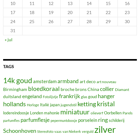
10
11
12
13
14
15
16
17
18
19
20
21
22
23
24
25
26
27
28
29
30
31
« jul
TAGS
14k goud
armband
amsterdam
art deco
art nouveau
bloedkoraal
collier
Birmingham
broche
brons
China
Diamant
frankrijk
hanger
engeland
duitsland
glas
goud
Fotolijstje
hollands
kristal
ketting
Italië
japan
jugendstil
Horloge
miniatuur
lodereindoosje
mahonie
Oorbellen
Londen
olieverf
Parels
ring
parfumflesje
porselein
schilderij
parfumfles
pepermuntdoosje
zilver
Schoonhoven
Stereofoto
vaas
van Niekerk
verguld