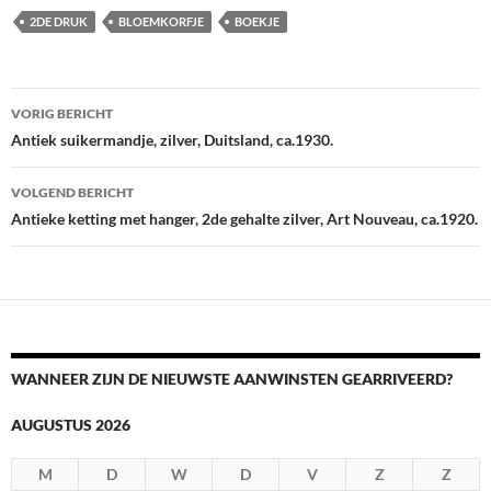
2DE DRUK
BLOEMKORFJE
BOEKJE
Berichtnavigatie
VORIG BERICHT
Antiek suikermandje, zilver, Duitsland, ca.1930.
VOLGEND BERICHT
Antieke ketting met hanger, 2de gehalte zilver, Art Nouveau, ca.1920.
WANNEER ZIJN DE NIEUWSTE AANWINSTEN GEARRIVEERD?
AUGUSTUS 2026
M
D
W
D
V
Z
Z