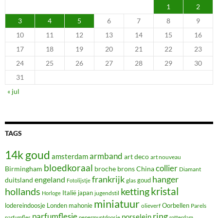
1
2
3
4
5
6
7
8
9
10
11
12
13
14
15
16
17
18
19
20
21
22
23
24
25
26
27
28
29
30
31
« jul
TAGS
14k goud
armband
amsterdam
art deco
art nouveau
bloedkoraal
collier
Birmingham
broche
brons
China
Diamant
frankrijk
hanger
engeland
duitsland
glas
goud
Fotolijstje
hollands
kristal
ketting
Italië
japan
jugendstil
Horloge
miniatuur
lodereindoosje
mahonie
Oorbellen
Londen
olieverf
Parels
ring
parfumflesje
porselein
parfumfles
pepermuntdoosje
rotterdam