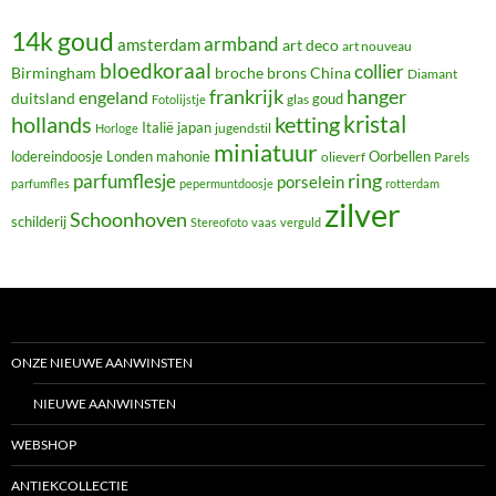
14k goud
armband
amsterdam
art deco
art nouveau
bloedkoraal
collier
Birmingham
broche
brons
China
Diamant
frankrijk
hanger
engeland
duitsland
glas
goud
Fotolijstje
hollands
kristal
ketting
Italië
japan
jugendstil
Horloge
miniatuur
lodereindoosje
mahonie
Oorbellen
Londen
olieverf
Parels
ring
parfumflesje
porselein
parfumfles
pepermuntdoosje
rotterdam
zilver
Schoonhoven
schilderij
Stereofoto
vaas
verguld
ONZE NIEUWE AANWINSTEN
NIEUWE AANWINSTEN
WEBSHOP
ANTIEKCOLLECTIE