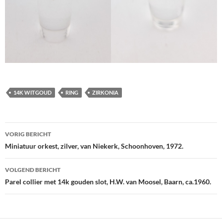
14K WITGOUD
RING
ZIRKONIA
Berichtnavigatie
VORIG BERICHT
Miniatuur orkest, zilver, van Niekerk, Schoonhoven, 1972.
VOLGEND BERICHT
Parel collier met 14k gouden slot, H.W. van Moosel, Baarn, ca.1960.