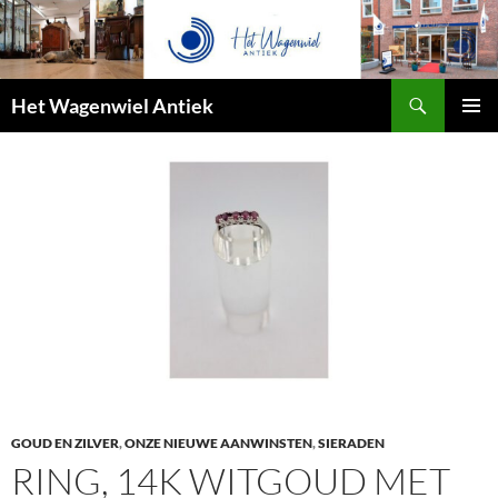
Zoeken
Het Wagenwiel Antiek
SPRING
PRIMAI
NAAR
MENU
INHOUD
GOUD EN ZILVER
,
ONZE NIEUWE AANWINSTEN
,
SIERADEN
RING, 14K WITGOUD MET