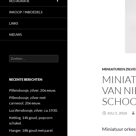
RESTAURATIE
INKOOP / INBOEDELS
LINKS
NIEUWS
Zoeken
naar:
MINIATUREN ZILVE
MINIAT
RECENTE BERICHTEN
VAN NI
Pillendoosje, zilver, 20e eeuw.
SCHOO
Pillendoosje, zilver met
carneool, 20e eeuw.
Lucifersdoosje, zilver, ca.1930.
JULI 2, 2026
Ketting, 14k goud, popcorn
schakel.
Miniatuur orkest
Hanger, 18k goud met parel.