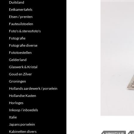
Duitsland
Eetkamertafels
Etsen / prenten
Fauteuilstoelen
Foto's & stereofoto's
Fotografie
Fotografie diverse
Fototoestellen
Gelderland
Glaswerk & Kristal
Goud en Zilver
Groningen
Hollands aardewerk / porselein
Hollandse Kasten
Horloges
Inkoop / inboedels
Italie
Japans porselein
Kabinetten divers
MINIATUUR