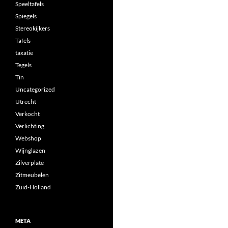
Speeltafels
Spiegels
Stereokijkers
Tafels
taxatie
Tegels
Tin
Uncategorized
Utrecht
Verkocht
Verlichting
Webshop
Wijnglazen
Zilverplate
Zitmeubelen
Zuid-Holland
META