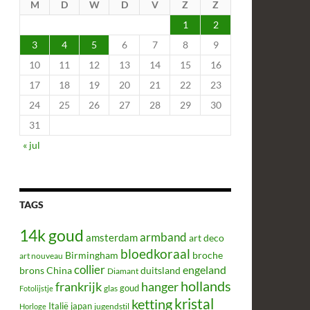
M
D
W
D
V
Z
Z
1
2
3
4
5
6
7
8
9
10
11
12
13
14
15
16
17
18
19
20
21
22
23
24
25
26
27
28
29
30
31
« jul
TAGS
14k goud
armband
amsterdam
art deco
bloedkoraal
Birmingham
broche
art nouveau
collier
engeland
brons
China
duitsland
Diamant
hollands
frankrijk
hanger
glas
goud
Fotolijstje
kristal
ketting
Italië
japan
jugendstil
Horloge