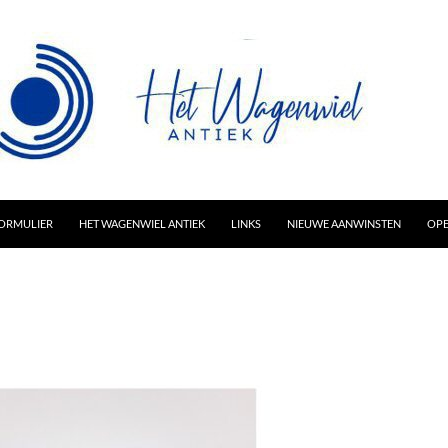
AR INHOUD
ORMULIER
HET WAGENWIEL ANTIEK
LINKS
NIEUWE AANWINSTEN
OPE