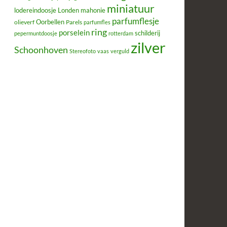
miniatuur
lodereindoosje
mahonie
Londen
parfumflesje
Oorbellen
olieverf
Parels
parfumfles
ring
porselein
schilderij
pepermuntdoosje
rotterdam
zilver
Schoonhoven
Stereofoto
vaas
verguld