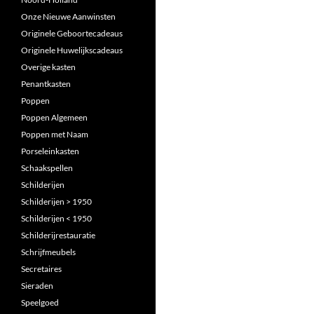
Onze Nieuwe Aanwinsten
Originele Geboortecadeaus
Originele Huwelijkscadeaus
Overige kasten
Penantkasten
Poppen
Poppen Algemeen
Poppen met Naam
Porseleinkasten
Schaakspellen
Schilderijen
Schilderijen > 1950
Schilderijen < 1950
Schilderijrestauratie
Schrijfmeubels
Secretaires
Sieraden
Speelgoed