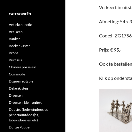
Verkeert in uits
CATEGORIEËN
Afmeting: 54 x 
Antiekcollectie
Art Deco
Code:HZG1756
Banken
Boekenkasten
Prijs: € 95,-
Brons
Bureaus
Ook te bestelle
Chinees porselein
Commode
Klik op ondersta
Daguerreotypie
Dekenkisten
Diversen
Diversen, klein antiek
Doosjes (lodereindoosjes,
pepermuntdoosjes,
tabaksdoosjes, etc)
Duitse Poppen