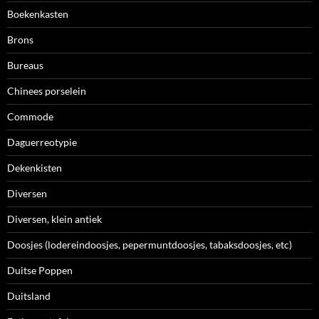
Boekenkasten
Brons
Bureaus
Chinees porselein
Commode
Daguerreotypie
Dekenkisten
Diversen
Diversen, klein antiek
Doosjes (lodereindoosjes, pepermuntdoosjes, tabaksdoosjes, etc)
Duitse Poppen
Duitsland