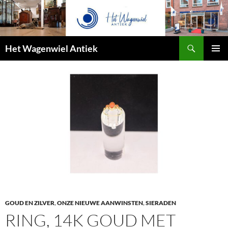
Zoeken
Het Wagenwiel Antiek
SPRING
PRIMAI
NAAR
MENU
INHOUD
GOUD EN ZILVER
,
ONZE NIEUWE AANWINSTEN
,
SIERADEN
RING, 14K GOUD MET