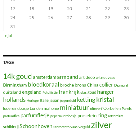
17
18
19
20
21
22
23
24
25
26
27
28
29
30
31
« jul
TAGS
14k goud
armband
amsterdam
art deco
art nouveau
bloedkoraal
collier
Birmingham
broche
brons
China
Diamant
frankrijk
hanger
engeland
duitsland
glas
goud
Fotolijstje
hollands
kristal
ketting
Italië
japan
jugendstil
Horloge
miniatuur
lodereindoosje
mahonie
Oorbellen
Londen
olieverf
Parels
ring
parfumflesje
porselein
parfumfles
pepermuntdoosje
rotterdam
zilver
Schoonhoven
schilderij
Stereofoto
vaas
verguld