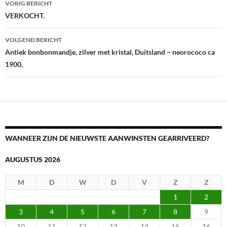
VORIG BERICHT
VERKOCHT.
VOLGEND BERICHT
Antiek bonbonmandje, zilver met kristal, Duitsland – neorococo ca
1900,
WANNEER ZIJN DE NIEUWSTE AANWINSTEN GEARRIVEERD?
AUGUSTUS 2026
M
D
W
D
V
Z
Z
1
2
3
4
5
6
7
8
9
10
11
12
13
14
15
16