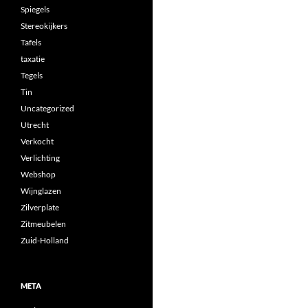
Spiegels
Stereokijkers
Tafels
taxatie
Tegels
Tin
Uncategorized
Utrecht
Verkocht
Verlichting
Webshop
Wijnglazen
Zilverplate
Zitmeubelen
Zuid-Holland
META