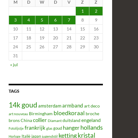
M
D
W
D
V
Z
Z
1
2
3
4
5
6
7
8
9
10
11
12
13
14
15
16
17
18
19
20
21
22
23
24
25
26
27
28
29
30
31
« jul
TAGS
14k goud
armband
amsterdam
art deco
bloedkoraal
Birmingham
broche
art nouveau
collier
engeland
brons
China
duitsland
Diamant
hollands
frankrijk
hanger
glas
goud
Fotolijstje
kristal
ketting
Italië
japan
jugendstil
Horloge