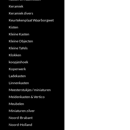
Keramiek
Keramiek divers
Keurtekenplaat Waarborgwet
Kisten
Kleine Kasten
Kleine Objecten
Kleine Tafels
Klokken
koopjeshoek
Koperwerk
Ladekasten
Linnenkasten
Meesterstukjes / miniaturen
Meidenkasten & Vertico
Meubelen
Miniaturen zilver
Noord-Brabant
Noord-Holland