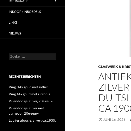
RESTAURATIE
INKOOP / INBOEDELS
LINKS
NIEUWS
Zoeken
naar:
GLASWERK & KRIS
ANTIE
RECENTE BERICHTEN
ZILVER
Ring, 14k goud met saffier.
DUITS
Ring 14k goud met zirkonia.
Pillendoosje, zilver, 20e eeuw.
CA 190
Pillendoosje, zilver met
carneool, 20e eeuw.
JUNI 16, 2026
Lucifersdoosje, zilver, ca.1930.