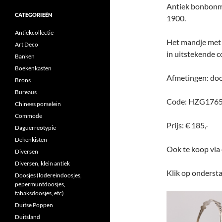
Antiek bonbonman
CATEGORIEËN
1900.
Antiekcollectie
Het mandje met u
Art Deco
in uitstekende c
Banken
Boekenkasten
Afmetingen: doo
Brons
Bureaus
Code: HZG176
Chinees porselein
Commode
Prijs: € 185,-
Daguerreotypie
Dekenkisten
Ook te koop vi
Diversen
Diversen, klein antiek
Klik op ondersta
Doosjes (lodereindoosjes,
pepermuntdoosjes,
tabaksdoosjes, etc)
Duitse Poppen
Duitsland