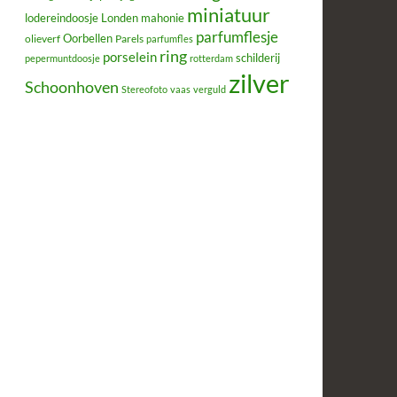
miniatuur
lodereindoosje
mahonie
Londen
parfumflesje
Oorbellen
olieverf
Parels
parfumfles
ring
porselein
schilderij
pepermuntdoosje
rotterdam
zilver
Schoonhoven
Stereofoto
vaas
verguld