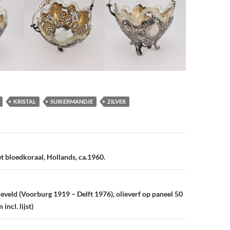
KRISTAL
SUIKERMANDJE
ZILVER
vigatie
t bloedkoraal, Hollands, ca.1960.
leveld (Voorburg 1919 – Delft 1976), olieverf op paneel 50
incl. lijst)