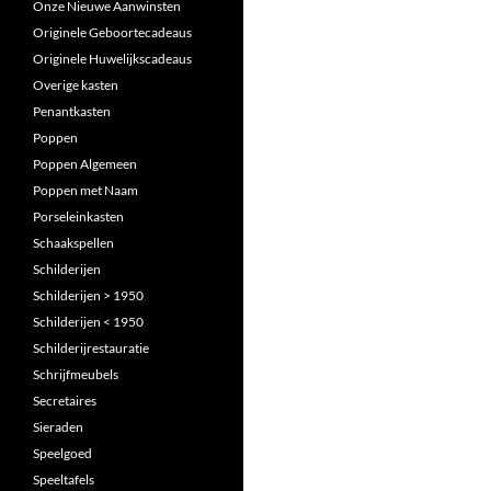
Onze Nieuwe Aanwinsten
Originele Geboortecadeaus
Originele Huwelijkscadeaus
Overige kasten
Penantkasten
Poppen
Poppen Algemeen
Poppen met Naam
Porseleinkasten
Schaakspellen
Schilderijen
Schilderijen > 1950
Schilderijen < 1950
Schilderijrestauratie
Schrijfmeubels
Secretaires
Sieraden
Speelgoed
Speeltafels