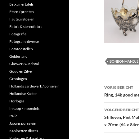
Eetkamertafels
Etsen / prenten
Fauteuilstoelen
Foto's & stereofoto's
Fotografie
Fotografie diverse
Fototoestellen
Gelderland
BONBONMANDJE
Glaswerk & Kristal
Goud en Zilver
Groningen
Berichtna
Hollands aardewerk / porselein
VORIG BERICHT
Hollandse Kasten
Ring, 14k goud me
Horloges
Inkoop / inboedels
VOLGEND BERICHT
Italie
Stilleven, Piet Mo
Japans porselein
x 70cm (64 x 84cm 
Kabinetten divers
Kasten en Kabinetten