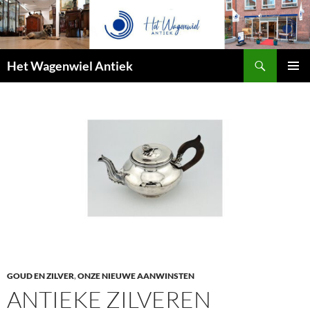
Zoeken
Het Wagenwiel Antiek
SPRING
PRIMAI
NAAR
MENU
INHOUD
GOUD EN ZILVER
,
ONZE NIEUWE AANWINSTEN
ANTIEKE ZILVEREN