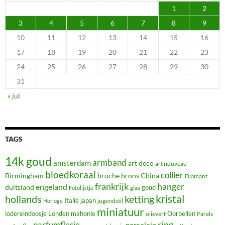
1
2
3
4
5
6
7
8
9
10
11
12
13
14
15
16
17
18
19
20
21
22
23
24
25
26
27
28
29
30
31
« jul
TAGS
14k goud
armband
amsterdam
art deco
art nouveau
bloedkoraal
collier
Birmingham
broche
brons
China
Diamant
frankrijk
hanger
engeland
duitsland
glas
goud
Fotolijstje
hollands
kristal
ketting
Italië
japan
jugendstil
Horloge
miniatuur
lodereindoosje
mahonie
Oorbellen
Londen
olieverf
Parels
ring
parfumflesje