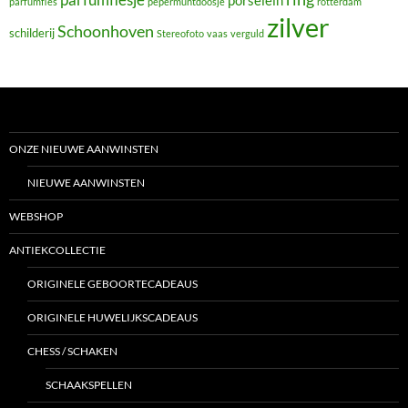
porselein
parfumfles
pepermuntdoosje
rotterdam
zilver
Schoonhoven
schilderij
Stereofoto
vaas
verguld
ONZE NIEUWE AANWINSTEN
NIEUWE AANWINSTEN
WEBSHOP
ANTIEKCOLLECTIE
ORIGINELE GEBOORTECADEAUS
ORIGINELE HUWELIJKSCADEAUS
CHESS / SCHAKEN
SCHAAKSPELLEN