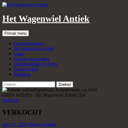
Het Wagenwiel Antiek
Zoeken
Spring
Primair menu
naar
inhoud
Contactformulier
Het Wagenwiel Antiek
Links
Nieuwe aanwinsten
Openingstijden & Adres
Privacybeleid
Webshop
Zoeken
naar:
Verkocht
VERKOCHT
april 27, 2026
Marco Dorland