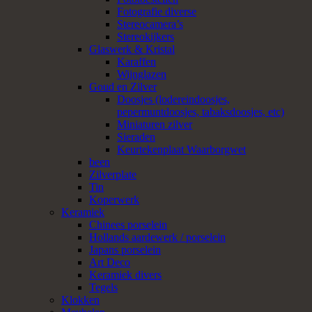
Fotografie diverse
Stereocamera’s
Stereokijkers
Glaswerk & Kristal
Karaffen
Wijnglazen
Goud en Zilver
Doosjes (lodereindoosjes,
pepermuntdoosjes, tabaksdoosjes, etc)
Miniaturen zilver
Sieraden
Keurtekenplaat Waarborgwet
been
Zilverplate
Tin
Koperwerk
Keramiek
Chinees porselein
Hollands aardewerk / porselein
Japans porselein
Art Deco
Keramiek divers
Tegels
Klokken