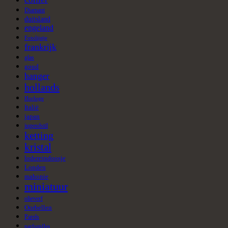
Diamant
duitsland
engeland
Fotolijstje
frankrijk
glas
goud
hanger
hollands
Horloge
Italië
japan
jugendstil
ketting
kristal
lodereindoosje
Londen
mahonie
miniatuur
olieverf
Oorbellen
Parels
parfumfles