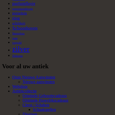
parfumflesje
pepermuntdoosje
porselein
ring
schilderij
Schoonhoven
Stereofoto
vaas
verguld
zilver
Zirkonia
Voor al uw antiek
Onze Nieuwe Aanwinsten
Nieuwe aanwinsten
Webshop
Antiekcollectie
Originele Geboortecadeaus
Originele Huwelijkscadeaus
Chess / Schaken
Schaakspellen
Diversen