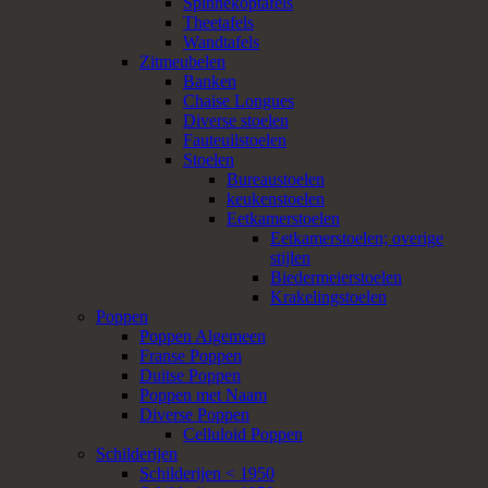
Spinnekoptafels
Theetafels
Wandtafels
Zitmeubelen
Banken
Chaise Longues
Diverse stoelen
Fauteuilstoelen
Stoelen
Bureaustoelen
keukenstoelen
Eetkamerstoelen
Eetkamerstoelen; overige
stijlen
Biedermeierstoelen
Krakelingstoelen
Poppen
Poppen Algemeen
Franse Poppen
Duitse Poppen
Poppen met Naam
Diverse Poppen
Celluloid Poppen
Schilderijen
Schilderijen < 1950