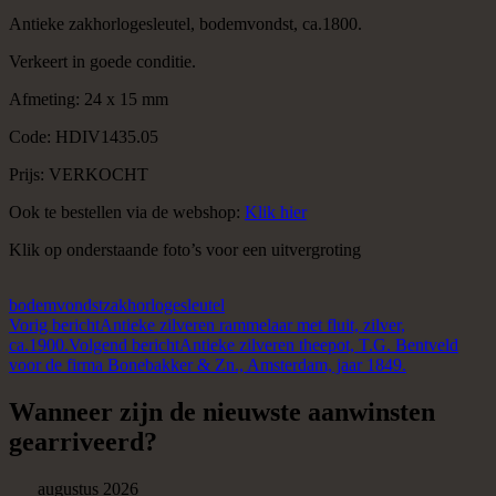
Antieke zakhorlogesleutel, bodemvondst, ca.1800.
Verkeert in goede conditie.
Afmeting: 24 x 15 mm
Code: HDIV1435.05
Prijs: VERKOCHT
Ook te bestellen via de webshop:
Klik hier
Klik op onderstaande foto’s voor een uitvergroting
bodemvondst
zakhorlogesleutel
Berichtnavigatie
Vorig bericht
Antieke zilveren rammelaar met fluit, zilver,
ca.1900.
Volgend bericht
Antieke zilveren theepot, T.G. Bentveld
voor de firma Bonebakker & Zn., Amsterdam, jaar 1849.
Wanneer zijn de nieuwste aanwinsten
gearriveerd?
augustus 2026