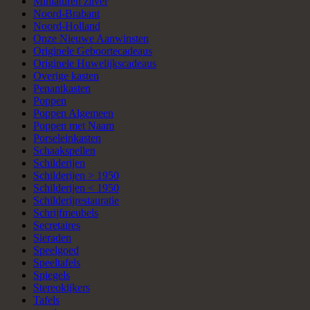
Miniaturen zilver
Noord-Brabant
Noord-Holland
Onze Nieuwe Aanwinsten
Originele Geboortecadeaus
Originele Huwelijkscadeaus
Overige kasten
Penantkasten
Poppen
Poppen Algemeen
Poppen met Naam
Porseleinkasten
Schaakspellen
Schilderijen
Schilderijen > 1950
Schilderijen < 1950
Schilderijrestauratie
Schrijfmeubels
Secretaires
Sieraden
Speelgoed
Speeltafels
Spiegels
Stereokijkers
Tafels