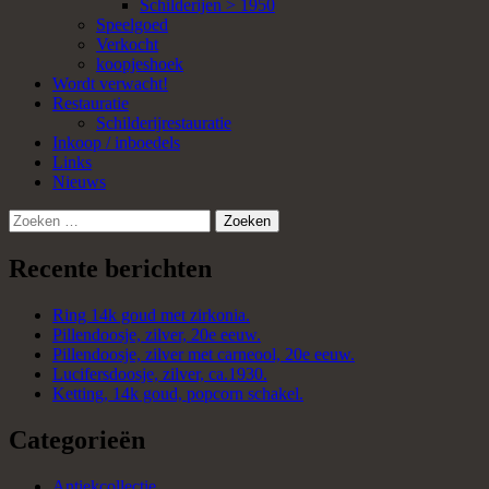
Schilderijen > 1950
Speelgoed
Verkocht
koopjeshoek
Wordt verwacht!
Restauratie
Schilderijrestauratie
Inkoop / inboedels
Links
Nieuws
Zoeken
naar:
Recente berichten
Ring 14k goud met zirkonia.
Pillendoosje, zilver, 20e eeuw.
Pillendoosje, zilver met carneool, 20e eeuw.
Lucifersdoosje, zilver, ca.1930.
Ketting, 14k goud, popcorn schakel.
Categorieën
Antiekcollectie