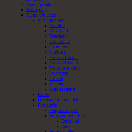
Etsen / prenten
Horloges
Kleine Objecten
Ansichtkaarten
Drenthe
Flevoland
Friesland
Gelderland
Groningen
Limburg
Noord-Brabant
Noord-Holland
Noordoostpolder
Overijssel
Utrecht
Zeeland
Zuid-Holland
Brons
Diversen, klein antiek
Fotografie
Daguerreotypie
Foto’s & stereofoto’s
Duitsland
Italie
Fototoestellen