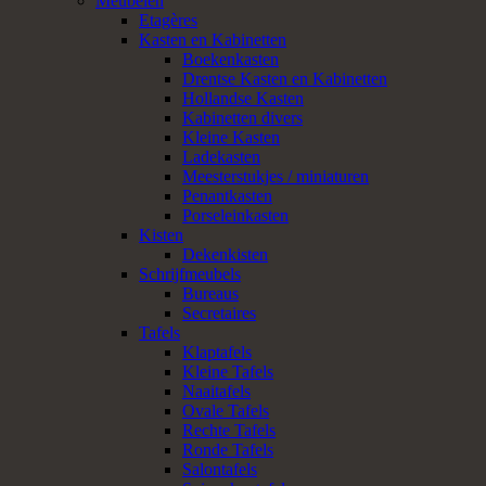
Meubelen
Etagères
Kasten en Kabinetten
Boekenkasten
Drentse Kasten en Kabinetten
Hollandse Kasten
Kabinetten divers
Kleine Kasten
Ladekasten
Meesterstukjes / miniaturen
Penantkasten
Porseleinkasten
Kisten
Dekenkisten
Schrijfmeubels
Bureaus
Secretaires
Tafels
Klaptafels
Kleine Tafels
Naaitafels
Ovale Tafels
Rechte Tafels
Ronde Tafels
Salontafels