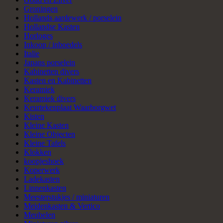
Groningen
Hollands aardewerk / porselein
Hollandse Kasten
Horloges
Inkoop / inboedels
Italie
Japans porselein
Kabinetten divers
Kasten en Kabinetten
Keramiek
Keramiek divers
Keurtekenplaat Waarborgwet
Kisten
Kleine Kasten
Kleine Objecten
Kleine Tafels
Klokken
koopjeshoek
Koperwerk
Ladekasten
Linnenkasten
Meesterstukjes / miniaturen
Meidenkasten & Vertico
Meubelen