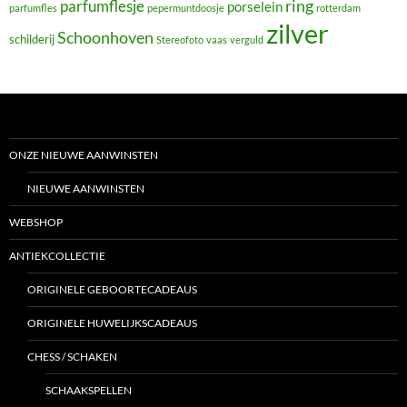
ring
parfumflesje
porselein
parfumfles
pepermuntdoosje
rotterdam
zilver
Schoonhoven
schilderij
Stereofoto
vaas
verguld
ONZE NIEUWE AANWINSTEN
NIEUWE AANWINSTEN
WEBSHOP
ANTIEKCOLLECTIE
ORIGINELE GEBOORTECADEAUS
ORIGINELE HUWELIJKSCADEAUS
CHESS / SCHAKEN
SCHAAKSPELLEN