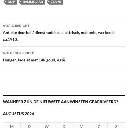
DUIF
RAMMELAAR
ZILVER
Berichtnavigatie
VORIG BERICHT
Antieke deurbel / dienstbodebel, elektrisch, mahonie, werkend,
ca.1910.
VOLGEND BERICHT
Hanger, Jadeiet met 14k goud, Azië.
WANNEER ZIJN DE NIEUWSTE AANWINSTEN GEARRIVEERD?
AUGUSTUS 2026
M
D
W
D
V
Z
Z