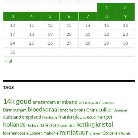
1
2
3
4
5
6
7
8
9
10
11
12
13
14
15
16
17
18
19
20
21
22
23
24
25
26
27
28
29
30
31
« jul
TAGS
14k goud
armband
amsterdam
art deco
art nouveau
bloedkoraal
collier
Birmingham
broche
brons
China
Diamant
frankrijk
hanger
engeland
duitsland
glas
goud
Fotolijstje
hollands
kristal
ketting
Italië
japan
jugendstil
Horloge
miniatuur
lodereindoosje
mahonie
Oorbellen
Londen
olieverf
Parels