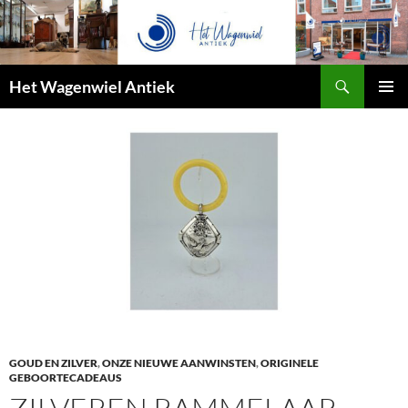
Zoeken
Het Wagenwiel Antiek
SPRING
PRIMAI
NAAR
MENU
INHOUD
GOUD EN ZILVER
,
ONZE NIEUWE AANWINSTEN
,
ORIGINELE
GEBOORTECADEAUS