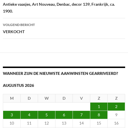
Antieke vaasjes, Art Nouveau, Denbac, decor 139, Frankrijk, ca.
1900.
VOLGEND BERICHT
VERKOCHT
WANNEER ZIJN DE NIEUWSTE AANWINSTEN GEARRIVEERD?
AUGUSTUS 2026
M
D
W
D
V
Z
Z
1
2
3
4
5
6
7
8
9
10
11
12
13
14
15
16