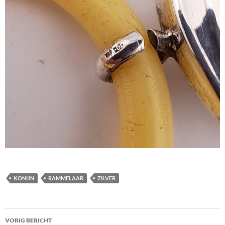
KONIJN
RAMMELAAR
ZILVER
Berichtnavigatie
VORIG BERICHT