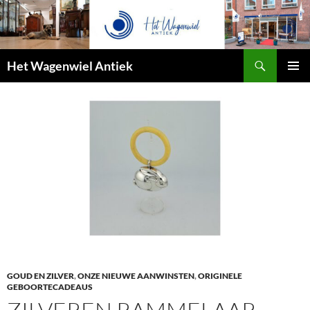
Zoeken
Het Wagenwiel Antiek
SPRING
PRIMAI
NAAR
MENU
INHOUD
GOUD EN ZILVER
,
ONZE NIEUWE AANWINSTEN
,
ORIGINELE
GEBOORTECADEAUS