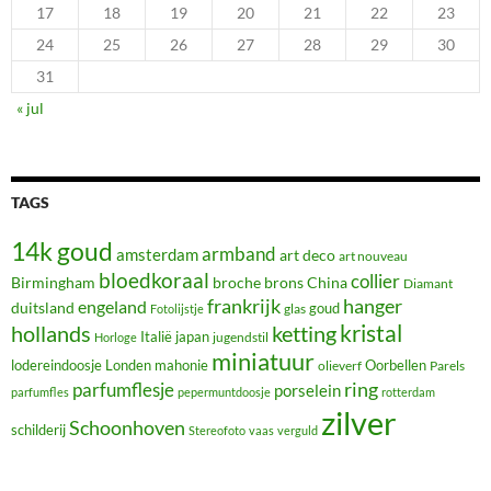
17
18
19
20
21
22
23
24
25
26
27
28
29
30
31
« jul
TAGS
14k goud
armband
amsterdam
art deco
art nouveau
bloedkoraal
collier
Birmingham
broche
brons
China
Diamant
frankrijk
hanger
engeland
duitsland
glas
goud
Fotolijstje
hollands
kristal
ketting
Italië
japan
jugendstil
Horloge
miniatuur
lodereindoosje
mahonie
Oorbellen
Londen
olieverf
Parels
ring
parfumflesje
porselein
parfumfles
pepermuntdoosje
rotterdam
zilver
Schoonhoven
schilderij
Stereofoto
vaas
verguld