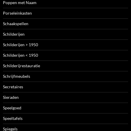
Poppen met Naam
Porseleinkasten
Schaakspellen
Schilderijen
Schilderijen > 1950
Schilderijen < 1950
Schilderijrestauratie
Schrijfmeubels
Secretaires
Sieraden
Speelgoed
Speeltafels
Spiegels