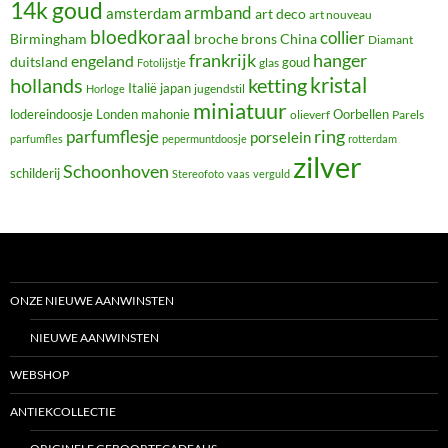
14k goud
armband
amsterdam
art deco
art nouveau
bloedkoraal
collier
Birmingham
broche
brons
China
Diamant
frankrijk
hanger
engeland
duitsland
glas
goud
Fotolijstje
hollands
kristal
ketting
Italië
japan
jugendstil
Horloge
miniatuur
lodereindoosje
mahonie
Oorbellen
Londen
olieverf
Parels
ring
parfumflesje
porselein
parfumfles
pepermuntdoosje
rotterdam
zilver
Schoonhoven
schilderij
Stereofoto
vaas
verguld
ONZE NIEUWE AANWINSTEN
NIEUWE AANWINSTEN
WEBSHOP
ANTIEKCOLLECTIE