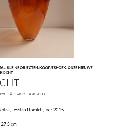
TAL
,
KLEINE OBJECTEN
,
KOOPJESHOEK
,
ONZE NIEUWE
RKOCHT
CHT
023
MARCO DORLAND
nica, Jessica Homich, jaar 2015.
 27,5 cm