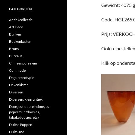
Gewicht: 4075 
CATEGORIEËN
Code: HGL265.
Antiekcollectie
Art Deco
Prijs: VERKOC
Banken
Boekenkasten
Ook te bestelle
Brons
Bureaus
Klik op ondersta
Chinees porselein
Commode
Daguerreotypie
Dekenkisten
Diversen
Diversen, klein antiek
Doosjes (lodereindoosjes,
pepermuntdoosjes,
tabaksdoosjes, etc)
Duitse Poppen
Duitsland