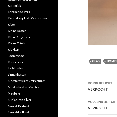
Keramiek
Keramiek divers
Keurtekenplaat Waarborgwet
Kisten
Kleine Kasten
Kleine Objecten
Kleine Tafels
Klokken
koopjeshoek
GLAS
HOMIC
Koperwerk
Ladekasten
Linnenkasten
Berichtna
Meesterstukjes / miniaturen
VORIG BERICHT
Meidenkasten & Vertico
VERKOCHT
Meubelen
Miniaturen zilver
VOLGEND BERICHT
Noord-Brabant
VERKOCHT
Noord-Holland