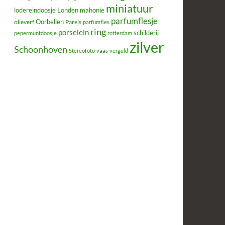
miniatuur
lodereindoosje
mahonie
Londen
parfumflesje
Oorbellen
olieverf
Parels
parfumfles
ring
porselein
schilderij
pepermuntdoosje
rotterdam
zilver
Schoonhoven
Stereofoto
vaas
verguld