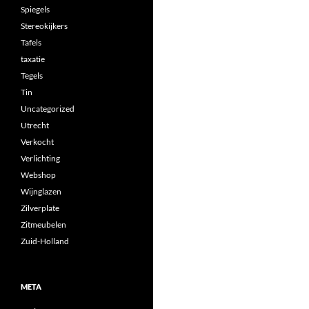
Spiegels
Stereokijkers
Tafels
taxatie
Tegels
Tin
Uncategorized
Utrecht
Verkocht
Verlichting
Webshop
Wijnglazen
Zilverplate
Zitmeubelen
Zuid-Holland
META