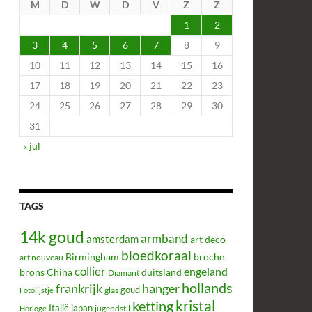
M
D
W
D
V
Z
Z
1
2
3
4
5
6
7
8
9
10
11
12
13
14
15
16
17
18
19
20
21
22
23
24
25
26
27
28
29
30
31
« jul
TAGS
14k goud
armband
amsterdam
art deco
bloedkoraal
Birmingham
broche
art nouveau
collier
engeland
brons
China
duitsland
Diamant
hollands
frankrijk
hanger
glas
goud
Fotolijstje
kristal
ketting
Italië
japan
jugendstil
Horloge