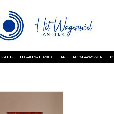
AR INHOUD
ORMULIER
HET WAGENWIEL ANTIEK
LINKS
NIEUWE AANWINSTEN
OPE