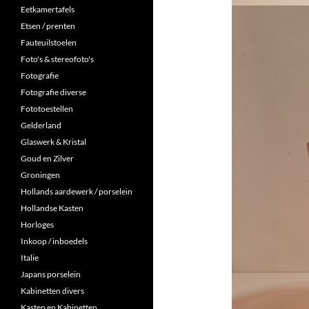
Eetkamertafels
Etsen / prenten
Fauteuilstoelen
Foto's & stereofoto's
Fotografie
Fotografie diverse
Fototoestellen
Gelderland
Glaswerk & Kristal
Goud en Zilver
Groningen
Hollands aardewerk / porselein
Hollandse Kasten
Horloges
Inkoop / inboedels
Italie
Japans porselein
Kabinetten divers
Kasten en Kabinetten