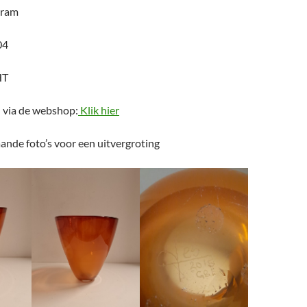
gram
04
HT
n via de webshop:
Klik hier
ande foto’s voor een uitvergroting