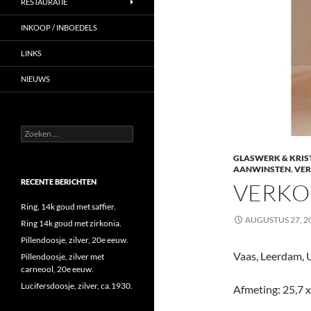
RESTAURATIE
INKOOP / INBOEDELS
LINKS
NIEUWS
Zoeken
naar:
GLASWERK & KRIS
AANWINSTEN
,
VE
RECENTE BERICHTEN
VERKO
Ring, 14k goud met saffier.
AUGUSTUS 27, 2
Ring 14k goud met zirkonia.
Pillendoosje, zilver, 20e eeuw.
Vaas, Leerdam, U
Pillendoosje, zilver met
carneool, 20e eeuw.
Lucifersdoosje, zilver, ca.1930.
Afmeting: 25,7 x