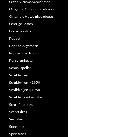
Onze Nieuwe Aanwinsten
Originele Geboortecadeaus
Originele Huwelijkscadeaus
Overige kasten
Penantkasten
Poppen
Poppen Algemeen
Poppen met Naam
Porseleinkasten
Schaakspellen
Schilderijen
Schilderijen > 1950
Schilderijen < 1950
Schilderijrestauratie
Schrijfmeubels
Secretaires
Sieraden
Speelgoed
Speeltafels