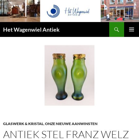
Zoeken
Het Wagenwiel Antiek
SPRING
PRIMAI
NAAR
MENU
INHOUD
GLASWERK & KRISTAL
,
ONZE NIEUWE AANWINSTEN
ANTIEK STEL FRANZ WELZ