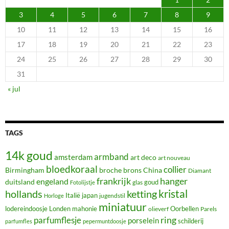
3
4
5
6
7
8
9
10
11
12
13
14
15
16
17
18
19
20
21
22
23
24
25
26
27
28
29
30
31
« jul
TAGS
14k goud
armband
amsterdam
art deco
art nouveau
bloedkoraal
collier
Birmingham
broche
brons
China
Diamant
frankrijk
hanger
engeland
duitsland
glas
goud
Fotolijstje
hollands
kristal
ketting
Italië
japan
jugendstil
Horloge
miniatuur
lodereindoosje
mahonie
Oorbellen
Londen
olieverf
Parels
ring
parfumflesje
porselein
schilderij
parfumfles
pepermuntdoosje