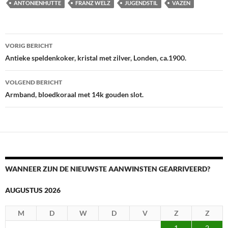
ANTONIENHUTTE
FRANZ WELZ
JUGENDSTIL
VAZEN
Berichtnavigatie
VORIG BERICHT
Antieke speldenkoker, kristal met zilver, Londen, ca.1900.
VOLGEND BERICHT
Armband, bloedkoraal met 14k gouden slot.
WANNEER ZIJN DE NIEUWSTE AANWINSTEN GEARRIVEERD?
AUGUSTUS 2026
M
D
W
D
V
Z
Z
1
2