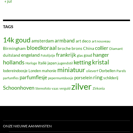
« jul
TAGS
14k goud
armband
amsterdam
art deco
art nouveau
bloedkoraal
collier
Birmingham
broche
brons
China
Diamant
frankrijk
hanger
engeland
duitsland
glas
goud
Fotolijstje
hollands
kristal
ketting
Italië
japan
jugendstil
Horloge
miniatuur
lodereindoosje
mahonie
Oorbellen
Londen
olieverf
Parels
ring
parfumflesje
porselein
schilderij
parfumfles
pepermuntdoosje
zilver
Schoonhoven
Stereofoto
vaas
verguld
Zirkonia
ONZE NIEUWE AANWINSTEN