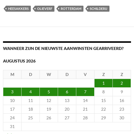
HEESAKKERS
OLIEVERF
ROTTERDAM
SCHILDERIJ
WANNEER ZIJN DE NIEUWSTE AANWINSTEN GEARRIVEERD?
AUGUSTUS 2026
M
D
W
D
V
Z
Z
1
2
3
4
5
6
7
8
9
10
11
12
13
14
15
16
17
18
19
20
21
22
23
24
25
26
27
28
29
30
31