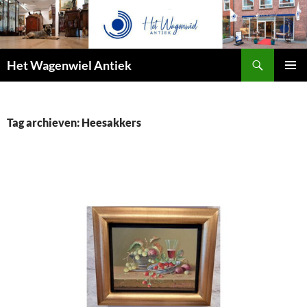
Zoeken
Het Wagenwiel Antiek
SPRING
PRIMAI
NAAR
MENU
INHOUD
Tag archieven: Heesakkers