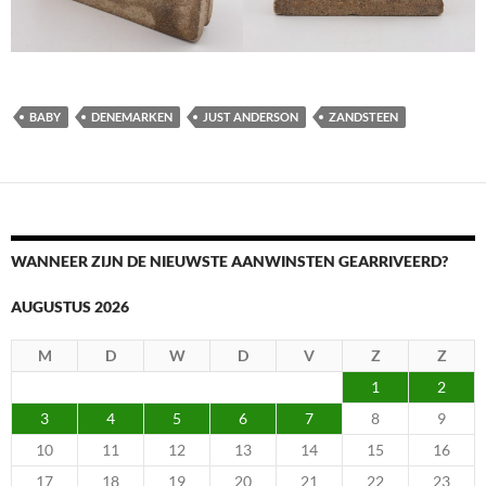
BABY
DENEMARKEN
JUST ANDERSON
ZANDSTEEN
WANNEER ZIJN DE NIEUWSTE AANWINSTEN GEARRIVEERD?
AUGUSTUS 2026
M
D
W
D
V
Z
Z
1
2
3
4
5
6
7
8
9
10
11
12
13
14
15
16
17
18
19
20
21
22
23