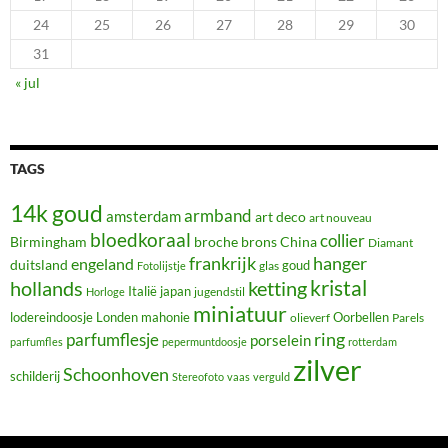
24
25
26
27
28
29
30
31
« jul
TAGS
14k goud
armband
amsterdam
art deco
art nouveau
bloedkoraal
collier
Birmingham
broche
brons
China
Diamant
frankrijk
hanger
engeland
duitsland
glas
goud
Fotolijstje
hollands
kristal
ketting
Italië
japan
jugendstil
Horloge
miniatuur
lodereindoosje
mahonie
Oorbellen
Londen
olieverf
Parels
ring
parfumflesje
porselein
parfumfles
pepermuntdoosje
rotterdam
zilver
Schoonhoven
schilderij
Stereofoto
vaas
verguld