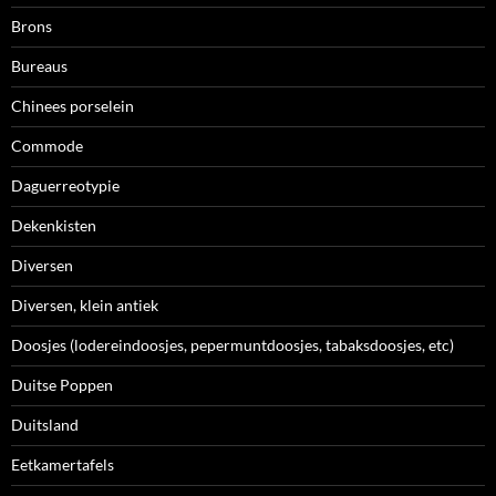
Brons
Bureaus
Chinees porselein
Commode
Daguerreotypie
Dekenkisten
Diversen
Diversen, klein antiek
Doosjes (lodereindoosjes, pepermuntdoosjes, tabaksdoosjes, etc)
Duitse Poppen
Duitsland
Eetkamertafels