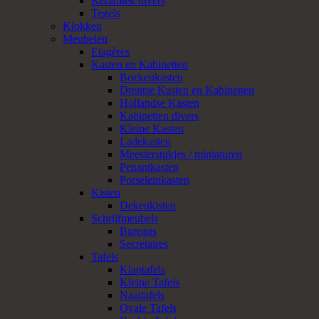
Keramiek divers
Tegels
Klokken
Meubelen
Etagères
Kasten en Kabinetten
Boekenkasten
Drentse Kasten en Kabinetten
Hollandse Kasten
Kabinetten divers
Kleine Kasten
Ladekasten
Meesterstukjes / miniaturen
Penantkasten
Porseleinkasten
Kisten
Dekenkisten
Schrijfmeubels
Bureaus
Secretaires
Tafels
Klaptafels
Kleine Tafels
Naaitafels
Ovale Tafels