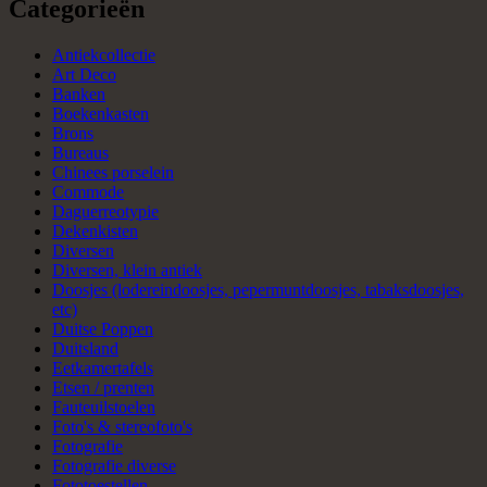
Categorieën
Antiekcollectie
Art Deco
Banken
Boekenkasten
Brons
Bureaus
Chinees porselein
Commode
Daguerreotypie
Dekenkisten
Diversen
Diversen, klein antiek
Doosjes (lodereindoosjes, pepermuntdoosjes, tabaksdoosjes,
etc)
Duitse Poppen
Duitsland
Eetkamertafels
Etsen / prenten
Fauteuilstoelen
Foto's & stereofoto's
Fotografie
Fotografie diverse
Fototoestellen