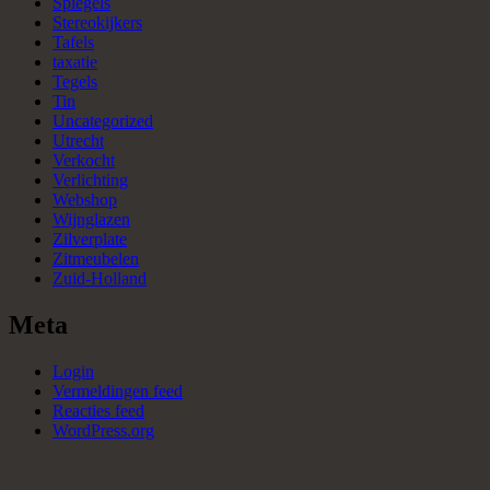
Spiegels
Stereokijkers
Tafels
taxatie
Tegels
Tin
Uncategorized
Utrecht
Verkocht
Verlichting
Webshop
Wijnglazen
Zilverplate
Zitmeubelen
Zuid-Holland
Meta
Login
Vermeldingen feed
Reacties feed
WordPress.org