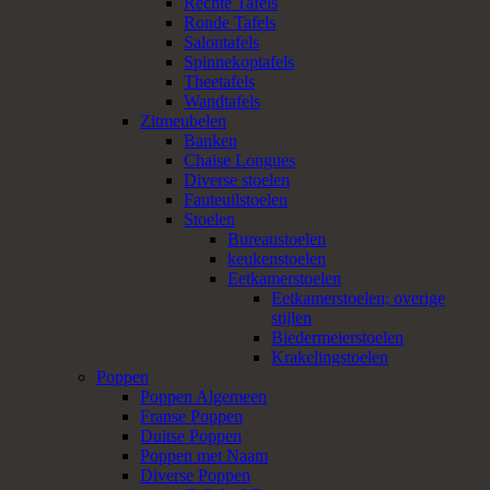
Rechte Tafels
Ronde Tafels
Salontafels
Spinnekoptafels
Theetafels
Wandtafels
Zitmeubelen
Banken
Chaise Longues
Diverse stoelen
Fauteuilstoelen
Stoelen
Bureaustoelen
keukenstoelen
Eetkamerstoelen
Eetkamerstoelen; overige
stijlen
Biedermeierstoelen
Krakelingstoelen
Poppen
Poppen Algemeen
Franse Poppen
Duitse Poppen
Poppen met Naam
Diverse Poppen