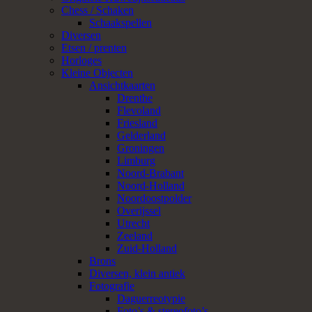
Chess / Schaken
Schaakspellen
Diversen
Etsen / prenten
Horloges
Kleine Objecten
Ansichtkaarten
Drenthe
Flevoland
Friesland
Gelderland
Groningen
Limburg
Noord-Brabant
Noord-Holland
Noordoostpolder
Overijssel
Utrecht
Zeeland
Zuid-Holland
Brons
Diversen, klein antiek
Fotografie
Daguerreotypie
Foto’s & stereofoto’s