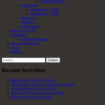
Celluloid Poppen
Schilderijen
Schilderijen < 1950
Schilderijen > 1950
Speelgoed
Verkocht
koopjeshoek
Wordt verwacht!
Restauratie
Schilderijrestauratie
Inkoop / inboedels
Links
Nieuws
Zoeken
naar:
Recente berichten
Pillendoosje, zilver, 20e eeuw.
Pillendoosje, zilver met carneool, 20e eeuw.
Lucifersdoosje, zilver, ca.1930.
Ketting, 14k goud, popcorn schakel.
Hanger, 18k goud met parel.