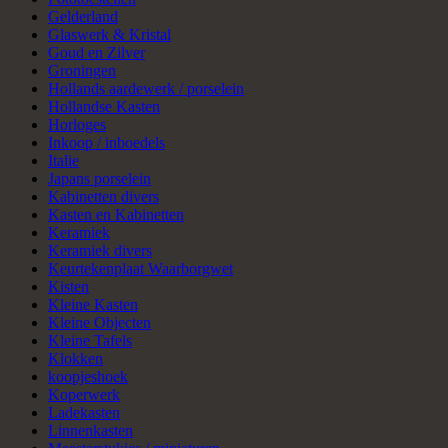
Gelderland
Glaswerk & Kristal
Goud en Zilver
Groningen
Hollands aardewerk / porselein
Hollandse Kasten
Horloges
Inkoop / inboedels
Italie
Japans porselein
Kabinetten divers
Kasten en Kabinetten
Keramiek
Keramiek divers
Keurtekenplaat Waarborgwet
Kisten
Kleine Kasten
Kleine Objecten
Kleine Tafels
Klokken
koopjeshoek
Koperwerk
Ladekasten
Linnenkasten