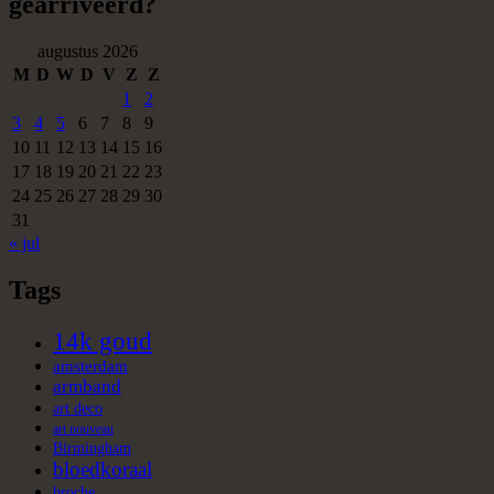
gearriveerd?
augustus 2026
M
D
W
D
V
Z
Z
1
2
3
4
5
6
7
8
9
10
11
12
13
14
15
16
17
18
19
20
21
22
23
24
25
26
27
28
29
30
31
« jul
Tags
14k goud
amsterdam
armband
art deco
art nouveau
Birmingham
bloedkoraal
broche