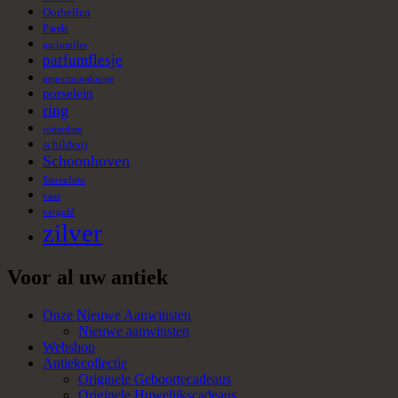
Oorbellen
Parels
parfumfles
parfumflesje
pepermuntdoosje
porselein
ring
rotterdam
schilderij
Schoonhoven
Stereofoto
vaas
verguld
zilver
Voor al uw antiek
Onze Nieuwe Aanwinsten
Nieuwe aanwinsten
Webshop
Antiekcollectie
Originele Geboortecadeaus
Originele Huwelijkscadeaus