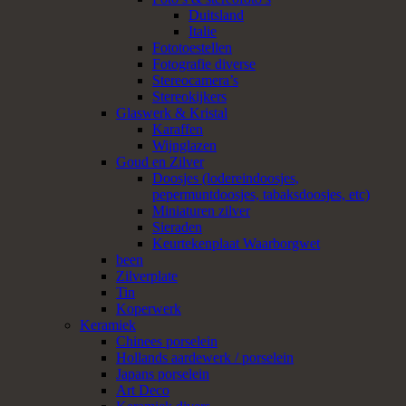
Duitsland
Italie
Fototoestellen
Fotografie diverse
Stereocamera’s
Stereokijkers
Glaswerk & Kristal
Karaffen
Wijnglazen
Goud en Zilver
Doosjes (lodereindoosjes,
pepermuntdoosjes, tabaksdoosjes, etc)
Miniaturen zilver
Sieraden
Keurtekenplaat Waarborgwet
been
Zilverplate
Tin
Koperwerk
Keramiek
Chinees porselein
Hollands aardewerk / porselein
Japans porselein
Art Deco