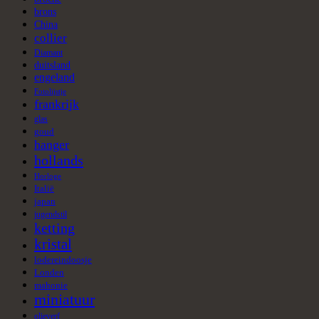
brons
China
collier
Diamant
duitsland
engeland
Fotolijstje
frankrijk
glas
goud
hanger
hollands
Horloge
Italië
japan
jugendstil
ketting
kristal
lodereindoosje
Londen
mahonie
miniatuur
olieverf