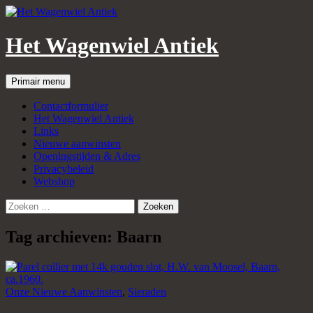
Het Wagenwiel Antiek
Zoeken
Spring
Primair menu
naar
inhoud
Contactformulier
Het Wagenwiel Antiek
Links
Nieuwe aanwinsten
Openingstijden & Adres
Privacybeleid
Webshop
Zoeken
naar:
Tag archieven: Baarn
Onze Nieuwe Aanwinsten
,
Sieraden