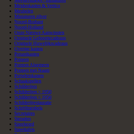
Meesterstukjes / miniaturen
Meidenkasten & Vertico
Meubelen
Miniaturen zilver
Noord-Brabant
Noord-Holland
Onze Nieuwe Aanwinsten
Originele Geboortecadeaus
Originele Huwelijkscadeaus
Overige kasten
Penantkasten
Poppen
Poppen Algemeen
Poppen met Naam
Porseleinkasten
Schaakspellen
Schilderijen
Schilderijen > 1950
Schilderijen < 1950
Schilderijrestauratie
Schrijfmeubels
Secretaires
Sieraden
Speelgoed
Speeltafels