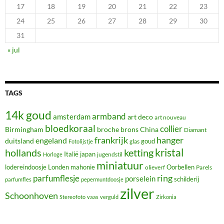
17
18
19
20
21
22
23
24
25
26
27
28
29
30
31
« jul
TAGS
14k goud
armband
amsterdam
art deco
art nouveau
bloedkoraal
collier
Birmingham
broche
brons
China
Diamant
frankrijk
hanger
engeland
duitsland
glas
goud
Fotolijstje
hollands
kristal
ketting
Italië
japan
jugendstil
Horloge
miniatuur
lodereindoosje
mahonie
Oorbellen
Londen
olieverf
Parels
ring
parfumflesje
porselein
schilderij
parfumfles
pepermuntdoosje
zilver
Schoonhoven
Stereofoto
vaas
verguld
Zirkonia