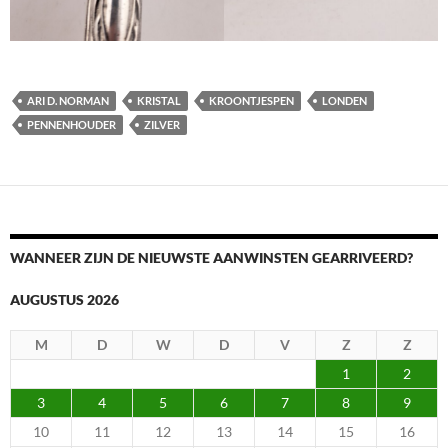
ARI D. NORMAN
KRISTAL
KROONTJESPEN
LONDEN
PENNENHOUDER
ZILVER
WANNEER ZIJN DE NIEUWSTE AANWINSTEN GEARRIVEERD?
AUGUSTUS 2026
M
D
W
D
V
Z
Z
1
2
3
4
5
6
7
8
9
10
11
12
13
14
15
16