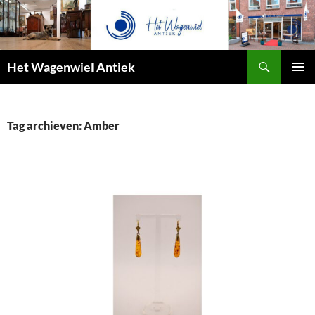
Zoeken
Het Wagenwiel Antiek
SPRING
PRIMAI
NAAR
MENU
INHOUD
Tag archieven: Amber