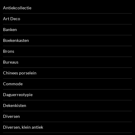
Antiekcollectie
Art Deco
Banken
Boekenkasten
Brons
Bureaus
Chinees porselein
Commode
Daguerreotypie
Dekenkisten
Diversen
Diversen, klein antiek