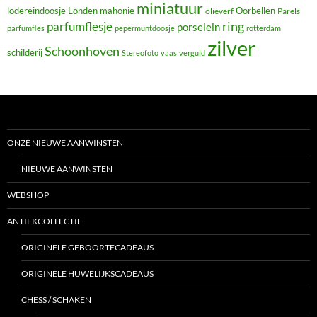
miniatuur
lodereindoosje
mahonie
Oorbellen
Londen
olieverf
Parels
ring
parfumflesje
porselein
parfumfles
pepermuntdoosje
rotterdam
zilver
Schoonhoven
schilderij
Stereofoto
vaas
verguld
ONZE NIEUWE AANWINSTEN
NIEUWE AANWINSTEN
WEBSHOP
ANTIEKCOLLECTIE
ORIGINELE GEBOORTECADEAUS
ORIGINELE HUWELIJKSCADEAUS
CHESS / SCHAKEN