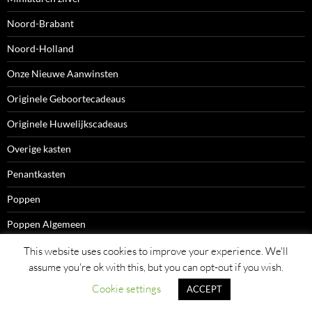
Noord-Brabant
Noord-Holland
Onze Nieuwe Aanwinsten
Originele Geboortecadeaus
Originele Huwelijkscadeaus
Overige kasten
Penantkasten
Poppen
Poppen Algemeen
Poppen met Naam
This website uses cookies to improve your experience. We'll
assume you're ok with this, but you can opt-out if you wish.
Porseleinkasten
Cookie settings
ACCEPT
Schaakspellen