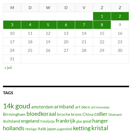
M
D
W
D
V
Z
Z
1
2
3
4
5
6
7
8
9
10
11
12
13
14
15
16
17
18
19
20
21
22
23
24
25
26
27
28
29
30
31
« jul
TAGS
14k goud
armband
amsterdam
art deco
art nouveau
bloedkoraal
collier
Birmingham
broche
brons
China
Diamant
frankrijk
hanger
engeland
duitsland
glas
goud
Fotolijstje
hollands
kristal
ketting
Italië
japan
jugendstil
Horloge