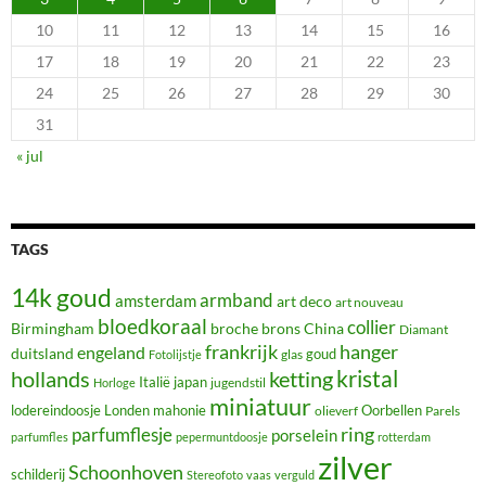
10
11
12
13
14
15
16
17
18
19
20
21
22
23
24
25
26
27
28
29
30
31
« jul
TAGS
14k goud
armband
amsterdam
art deco
art nouveau
bloedkoraal
collier
Birmingham
broche
brons
China
Diamant
frankrijk
hanger
engeland
duitsland
glas
goud
Fotolijstje
hollands
kristal
ketting
Italië
japan
jugendstil
Horloge
miniatuur
lodereindoosje
mahonie
Oorbellen
Londen
olieverf
Parels
ring
parfumflesje
porselein
parfumfles
pepermuntdoosje
rotterdam
zilver
Schoonhoven
schilderij
Stereofoto
vaas
verguld