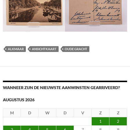
ALKMAAR
ANSICHTKAART
OUDE GRACHT
WANNEER ZIJN DE NIEUWSTE AANWINSTEN GEARRIVEERD?
AUGUSTUS 2026
M
D
W
D
V
Z
Z
1
2
3
4
5
6
7
8
9