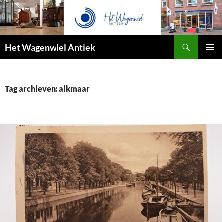
Zoeken
Het Wagenwiel Antiek
SPRING
PRIMAI
NAAR
MENU
INHOUD
Tag archieven: alkmaar