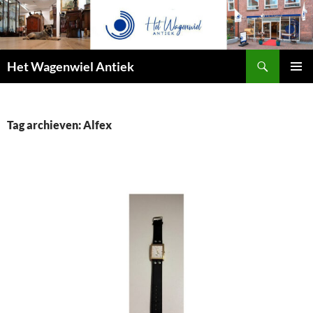
Zoeken
Het Wagenwiel Antiek
SPRING
PRIMAI
NAAR
MENU
INHOUD
Tag archieven: Alfex