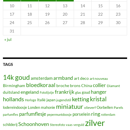
10
11
12
13
14
15
16
17
18
19
20
21
22
23
24
25
26
27
28
29
30
31
« jul
TAGS
14k goud
armband
amsterdam
art deco
art nouveau
bloedkoraal
collier
Birmingham
broche
brons
China
Diamant
frankrijk
hanger
engeland
duitsland
glas
goud
Fotolijstje
hollands
kristal
ketting
Italië
japan
jugendstil
Horloge
miniatuur
lodereindoosje
mahonie
Oorbellen
Londen
olieverf
Parels
ring
parfumflesje
porselein
parfumfles
pepermuntdoosje
rotterdam
zilver
Schoonhoven
schilderij
Stereofoto
vaas
verguld