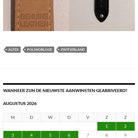
ALFEX
POLSHORLOGE
ZWITSERLAND
WANNEER ZIJN DE NIEUWSTE AANWINSTEN GEARRIVEERD?
AUGUSTUS 2026
M
D
W
D
V
Z
Z
1
2
3
4
5
6
7
8
9