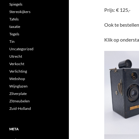
Spiegels
Prijs: € 125,-
Stereokijkers
Tafels
Ook te bestelle
taxatie
Tegels
Klik op ondersta
Tin
Uncategorized
Utrecht
Verkocht
Verlichting
Webshop
Wijnglazen
Zilverplate
Zitmeubelen
Zuid-Holland
META