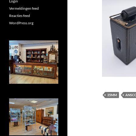
Login
Vermeldingen feed
Reacties feed
WordPress.org
35MM
ANSC