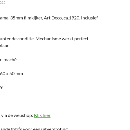
025
ma, 35mm filmkijker, Art Deco, ca.1920. Inclusief
muntende conditie. Mechanisme werkt perfect.
laar.
er-maché
 60 x 50 mm
.9
n via de webshop:
Klik hier
ande foto’s voor een uitvergroting