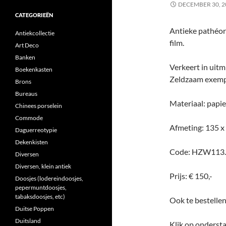
DECEMBER 30, 2
CATEGORIEËN
Antieke pathéora
Antiekcollectie
film.
Art Deco
Banken
Verkeert in uit
Boekenkasten
Zeldzaam exemp
Brons
Bureaus
Materiaal: papi
Chinees porselein
Commode
Afmeting: 135 x
Daguerreotypie
Dekenkisten
Code: HZW113
Diversen
Diversen, klein antiek
Prijs: € 150,-
Doosjes (lodereindoosjes,
pepermuntdoosjes,
tabaksdoosjes, etc)
Ook te bestelle
Duitse Poppen
Duitsland
Klik op ondersta