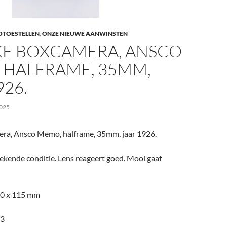
OTOESTELLEN
,
ONZE NIEUWE AANWINSTEN
KE BOXCAMERA, ANSCO
 HALFRAME, 35MM,
926.
025
ra, Ansco Memo, halframe, 35mm, jaar 1926.
tekende conditie. Lens reageert goed. Mooi gaaf
70 x 115 mm
.3