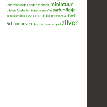
miniatuur
lodereindoosje
mahonie
Londen
parfumflesje
Oorbellen
olieverf
Parels
parfumfles
ring
porselein
schilderij
pepermuntdoosje
rotterdam
zilver
Schoonhoven
Stereofoto
vaas
verguld