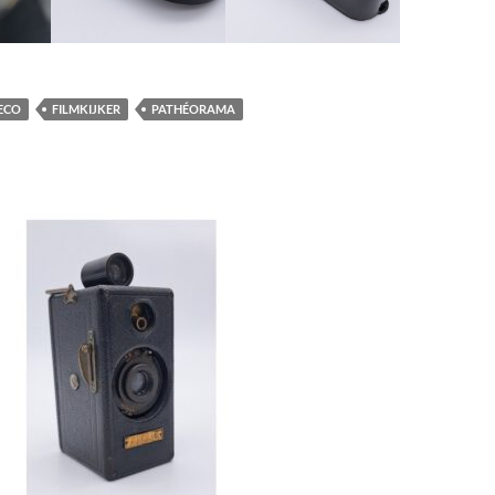
ECO
FILMKIJKER
PATHÉORAMA