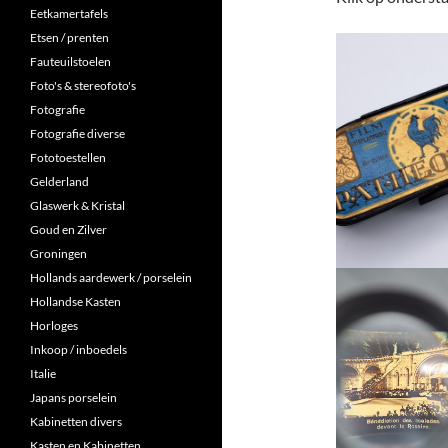
Eetkamertafels
Etsen / prenten
Fauteuilstoelen
Foto's & stereofoto's
Fotografie
Fotografie diverse
Fototoestellen
Gelderland
Glaswerk & Kristal
Goud en Zilver
Groningen
Hollands aardewerk / porselein
Hollandse Kasten
Horloges
Inkoop / inboedels
Italie
Japans porselein
Kabinetten divers
Kasten en Kabinetten