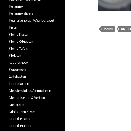
Keramiek
Keramiek divers
Keurtekenplaat Waarborgwet
Kisten
35MM
ART D
Kleine Kasten
Kleine Objecten
Kleine Tafels
Klokken
koopjeshoek
Koperwerk
Ladekasten
Linnenkasten
Meesterstukjes / miniaturen
Meidenkasten & Vertico
Meubelen
Miniaturen zilver
Noord-Brabant
Noord-Holland