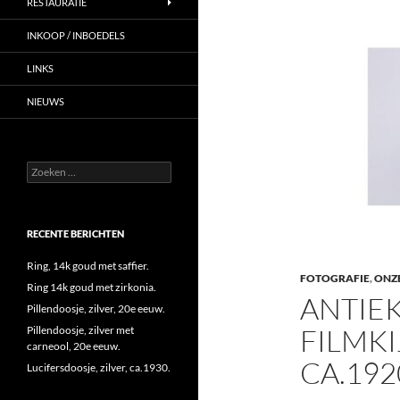
RESTAURATIE
INKOOP / INBOEDELS
LINKS
NIEUWS
Zoeken
naar:
RECENTE BERICHTEN
Ring, 14k goud met saffier.
FOTOGRAFIE
,
ONZ
Ring 14k goud met zirkonia.
ANTIE
Pillendoosje, zilver, 20e eeuw.
FILMKI
Pillendoosje, zilver met
carneool, 20e eeuw.
CA.192
Lucifersdoosje, zilver, ca.1930.