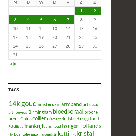
M
D
W
D
V
Z
Z
1
2
3
4
5
6
7
8
9
10
11
12
13
14
15
16
17
18
19
20
21
22
23
24
25
26
27
28
29
30
31
« jul
TAGS
14k goud
armband
amsterdam
art deco
bloedkoraal
Birmingham
broche
art nouveau
collier
engeland
brons
China
duitsland
Diamant
hollands
frankrijk
hanger
glas
goud
Fotolijstje
kristal
ketting
Italië
japan
jugendstil
Horloge