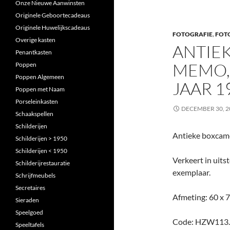
Onze Nieuwe Aanwinsten
Originele Geboortecadeaus
Originele Huwelijkscadeaus
FOTOGRAFIE
,
FOT
Overige kasten
ANTIE
Penantkasten
MEMO,
Poppen
Poppen Algemeen
JAAR 1
Poppen met Naam
Porseleinkasten
DECEMBER 30, 2
Schaakspellen
Schilderijen
Antieke boxcame
Schilderijen > 1950
Schilderijen < 1950
Verkeert in uits
Schilderijrestauratie
exemplaar.
Schrijfmeubels
Secretaires
Afmeting: 60 x 
Sieraden
Speelgoed
Code: HZW113
Speeltafels