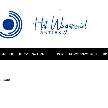
AR INHOUD
ORMULIER
HET WAGENWIEL ANTIEK
LINKS
NIEUWE AANWINSTEN
OPE
: 35mm