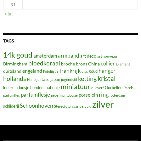
31
« jul
TAGS
14k goud
armband
amsterdam
art deco
art nouveau
bloedkoraal
collier
Birmingham
broche
brons
China
Diamant
frankrijk
hanger
engeland
duitsland
glas
goud
Fotolijstje
hollands
kristal
ketting
Italië
japan
jugendstil
Horloge
miniatuur
lodereindoosje
mahonie
Oorbellen
Londen
olieverf
Parels
ring
parfumflesje
porselein
parfumfles
pepermuntdoosje
rotterdam
zilver
Schoonhoven
schilderij
Stereofoto
vaas
verguld