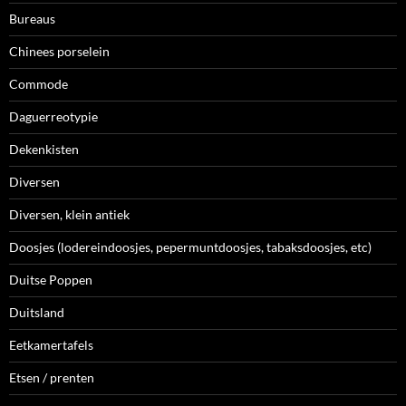
Bureaus
Chinees porselein
Commode
Daguerreotypie
Dekenkisten
Diversen
Diversen, klein antiek
Doosjes (lodereindoosjes, pepermuntdoosjes, tabaksdoosjes, etc)
Duitse Poppen
Duitsland
Eetkamertafels
Etsen / prenten