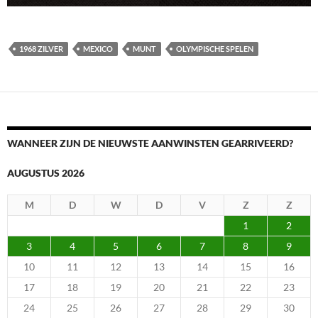
1968 ZILVER
MEXICO
MUNT
OLYMPISCHE SPELEN
WANNEER ZIJN DE NIEUWSTE AANWINSTEN GEARRIVEERD?
AUGUSTUS 2026
M
D
W
D
V
Z
Z
1
2
3
4
5
6
7
8
9
10
11
12
13
14
15
16
17
18
19
20
21
22
23
24
25
26
27
28
29
30