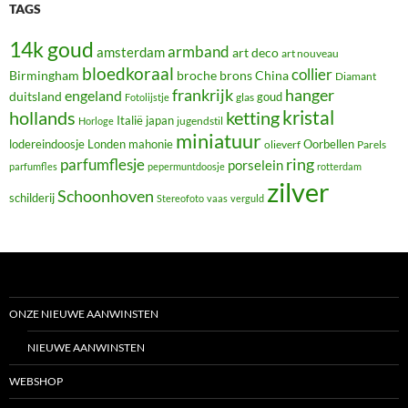
TAGS
14k goud
armband
amsterdam
art deco
art nouveau
bloedkoraal
collier
Birmingham
broche
brons
China
Diamant
frankrijk
hanger
engeland
duitsland
glas
goud
Fotolijstje
hollands
kristal
ketting
Italië
japan
jugendstil
Horloge
miniatuur
lodereindoosje
mahonie
Oorbellen
Londen
olieverf
Parels
ring
parfumflesje
porselein
parfumfles
pepermuntdoosje
rotterdam
zilver
Schoonhoven
schilderij
Stereofoto
vaas
verguld
ONZE NIEUWE AANWINSTEN
NIEUWE AANWINSTEN
WEBSHOP