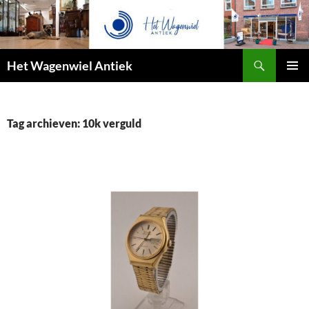
Zoeken
Het Wagenwiel Antiek
SPRING
PRIMAI
NAAR
MENU
INHOUD
Tag archieven: 10k verguld