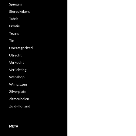
Spiegels
Stereokijkers
Tafels
taxatie
Tegels
Tin
Uncategorized
Utrecht
Verkocht
Verlichting
Webshop
Wijnglazen
Zilverplate
Zitmeubelen
Zuid-Holland
META