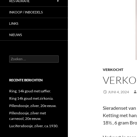
RESTAURATIE
INKOOP / INBOEDELS
LINKS
NIEUWS
Zoeken
naar:
VERKOCHT
VERKO
RECENTE BERICHTEN
Ring, 14k goud met saffier.
JUNI 4, 2024
Ring 14k goud met zirkonia.
Pillendoosje, zilver, 20e eeuw.
Sieradenset van 
Pillendoosje, zilver met
Ketting met hang
carneool, 20e eeuw.
18½ , 6 gram Bro
Lucifersdoosje, zilver, ca.1930.