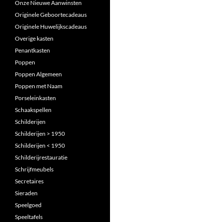
Onze Nieuwe Aanwinsten
Originele Geboortecadeaus
Originele Huwelijkscadeaus
Overige kasten
Penantkasten
Poppen
Poppen Algemeen
Poppen met Naam
Porseleinkasten
Schaakspellen
Schilderijen
Schilderijen > 1950
Schilderijen < 1950
Schilderijrestauratie
Schrijfmeubels
Secretaires
Sieraden
Speelgoed
Speeltafels