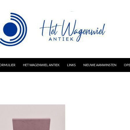
AR INHOUD
ORMULIER
HET WAGENWIEL ANTIEK
LINKS
NIEUWE AANWINSTEN
OPE