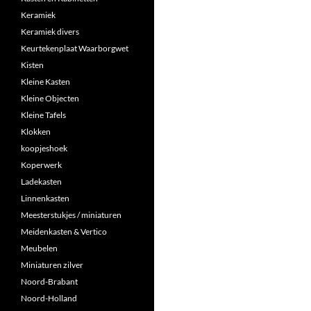
Keramiek
Keramiek divers
Keurtekenplaat Waarborgwet
Kisten
Kleine Kasten
Kleine Objecten
Kleine Tafels
Klokken
koopjeshoek
Koperwerk
Ladekasten
Linnenkasten
Meesterstukjes / miniaturen
Meidenkasten & Vertico
Meubelen
Miniaturen zilver
Noord-Brabant
Noord-Holland