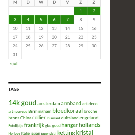
M
D
W
D
V
Z
Z
1
2
3
4
5
6
7
8
9
10
11
12
13
14
15
16
17
18
19
20
21
22
23
24
25
26
27
28
29
30
31
« jul
TAGS
14k goud
armband
amsterdam
art deco
bloedkoraal
Birmingham
broche
art nouveau
collier
engeland
brons
China
duitsland
Diamant
hollands
frankrijk
hanger
glas
goud
Fotolijstje
kristal
ketting
Italië
japan
jugendstil
Horloge