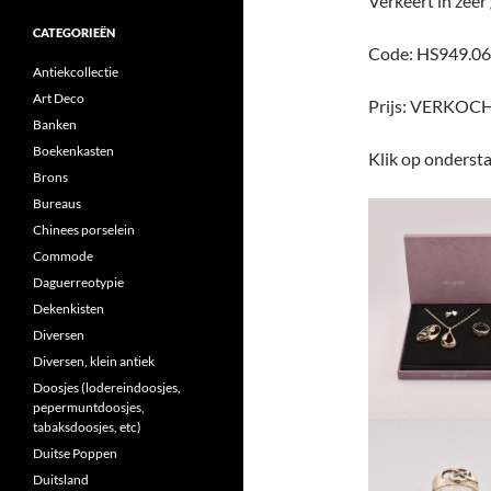
Verkeert in zeer
CATEGORIEËN
Code: HS949.06
Antiekcollectie
Art Deco
Prijs: VERKOC
Banken
Boekenkasten
Klik op ondersta
Brons
Bureaus
Chinees porselein
Commode
Daguerreotypie
Dekenkisten
Diversen
Diversen, klein antiek
Doosjes (lodereindoosjes,
pepermuntdoosjes,
tabaksdoosjes, etc)
Duitse Poppen
Duitsland