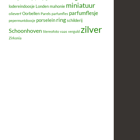
miniatuur
lodereindoosje
mahonie
Londen
parfumflesje
Oorbellen
olieverf
Parels
parfumfles
ring
porselein
schilderij
pepermuntdoosje
zilver
Schoonhoven
Stereofoto
vaas
verguld
Zirkonia