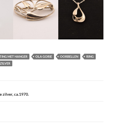
TING MET HANGER
OLA GORIE
OORBELLEN
RING
ZILVER
vigatie
e zilver, ca.1970.