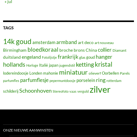
« jul
TAGS
14k goud
armband
amsterdam
art deco
art nouveau
bloedkoraal
collier
Birmingham
broche
brons
China
Diamant
frankrijk
hanger
engeland
duitsland
glas
goud
Fotolijstje
hollands
kristal
ketting
Italië
japan
jugendstil
Horloge
miniatuur
lodereindoosje
mahonie
Oorbellen
Londen
olieverf
Parels
ring
parfumflesje
porselein
parfumfles
pepermuntdoosje
rotterdam
zilver
Schoonhoven
schilderij
Stereofoto
vaas
verguld
ONZE NIEUWE AANWINSTEN