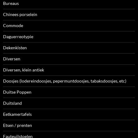
Bureaus
Chinees porselein
Commode
Daguerreotypie
Dekenkisten
Diversen
Diversen, klein antiek
Doosjes (lodereindoosjes, pepermuntdoosjes, tabaksdoosjes, etc)
Duitse Poppen
Duitsland
Eetkamertafels
Etsen / prenten
Fauteuilstoelen