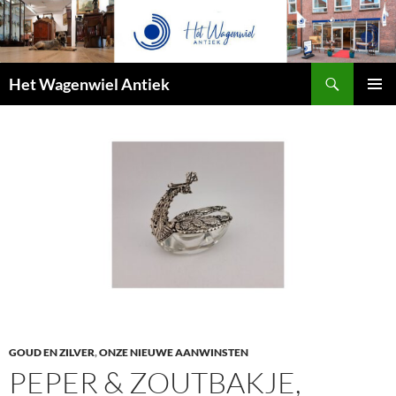
Zoeken
Het Wagenwiel Antiek
SPRING
PRIMAI
NAAR
MENU
INHOUD
GOUD EN ZILVER
,
ONZE NIEUWE AANWINSTEN
PEPER & ZOUTBAKJE,