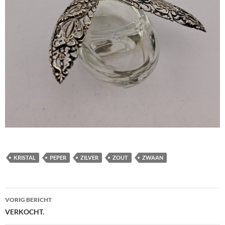
KRISTAL
PEPER
ZILVER
ZOUT
ZWAAN
Berichtnavigatie
VORIG BERICHT
VERKOCHT.