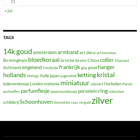
31
« jul
TAGS
14k goud
armband
amsterdam
art deco
art nouveau
bloedkoraal
collier
Birmingham
broche
brons
China
Diamant
frankrijk
hanger
engeland
duitsland
glas
goud
Fotolijstje
hollands
kristal
ketting
Italië
japan
jugendstil
Horloge
miniatuur
lodereindoosje
mahonie
Oorbellen
Londen
olieverf
Parels
ring
parfumflesje
porselein
parfumfles
pepermuntdoosje
rotterdam
zilver
Schoonhoven
schilderij
Stereofoto
vaas
verguld