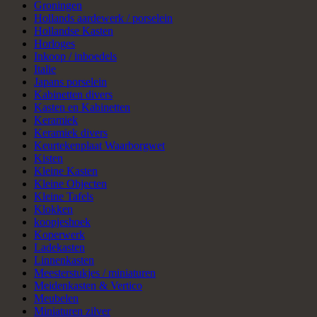
Groningen
Hollands aardewerk / porselein
Hollandse Kasten
Horloges
Inkoop / inboedels
Italie
Japans porselein
Kabinetten divers
Kasten en Kabinetten
Keramiek
Keramiek divers
Keurtekenplaat Waarborgwet
Kisten
Kleine Kasten
Kleine Objecten
Kleine Tafels
Klokken
koopjeshoek
Koperwerk
Ladekasten
Linnenkasten
Meesterstukjes / miniaturen
Meidenkasten & Vertico
Meubelen
Miniaturen zilver