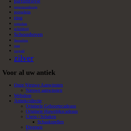
parfumflesje
pepermuntdoosje
porselein
ring
rotterdam
schilderij
Schoonhoven
Stereofoto
vaas
verguld
zilver
Voor al uw antiek
Onze Nieuwe Aanwinsten
Nieuwe aanwinsten
Webshop
Antiekcollectie
Originele Geboortecadeaus
Originele Huwelijkscadeaus
Chess / Schaken
Schaakspellen
Diversen