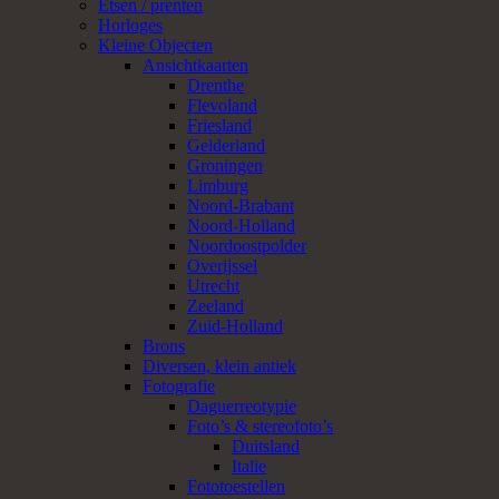
Etsen / prenten
Horloges
Kleine Objecten
Ansichtkaarten
Drenthe
Flevoland
Friesland
Gelderland
Groningen
Limburg
Noord-Brabant
Noord-Holland
Noordoostpolder
Overijssel
Utrecht
Zeeland
Zuid-Holland
Brons
Diversen, klein antiek
Fotografie
Daguerreotypie
Foto’s & stereofoto’s
Duitsland
Italie
Fototoestellen