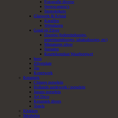
Fotografie diverse
Stereocamera’s
Stereokijkers
Glaswerk & Kristal
Karaffen
Wijnglazen
Goud en Zilver
Doosjes (lodereindoosjes,
pepermuntdoosjes, tabaksdoosjes, etc)
Miniaturen zilver
Sieraden
Keurtekenplaat Waarborgwet
been
Zilverplate
Tin
Koperwerk
Keramiek
Chinees porselein
Hollands aardewerk / porselein
Japans porselein
Art Deco
Keramiek divers
Tegels
Klokken
Meubelen