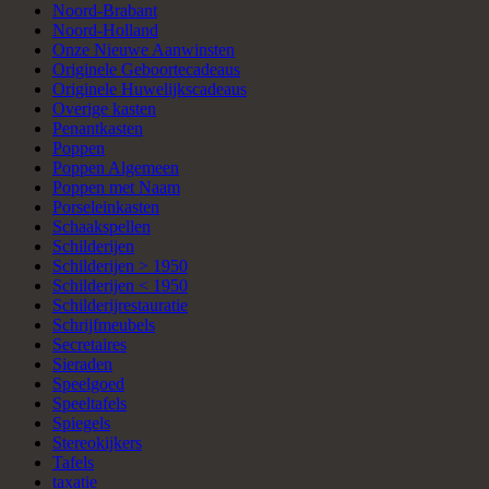
Noord-Brabant
Noord-Holland
Onze Nieuwe Aanwinsten
Originele Geboortecadeaus
Originele Huwelijkscadeaus
Overige kasten
Penantkasten
Poppen
Poppen Algemeen
Poppen met Naam
Porseleinkasten
Schaakspellen
Schilderijen
Schilderijen > 1950
Schilderijen < 1950
Schilderijrestauratie
Schrijfmeubels
Secretaires
Sieraden
Speelgoed
Speeltafels
Spiegels
Stereokijkers
Tafels
taxatie