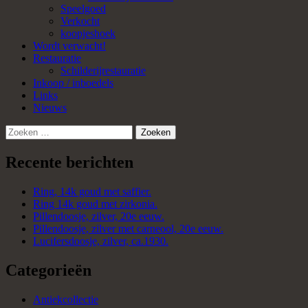
Speelgoed
Verkocht
koopjeshoek
Wordt verwacht!
Restauratie
Schilderijrestauratie
Inkoop / inboedels
Links
Nieuws
Zoeken
naar:
Recente berichten
Ring, 14k goud met saffier.
Ring 14k goud met zirkonia.
Pillendoosje, zilver, 20e eeuw.
Pillendoosje, zilver met carneool, 20e eeuw.
Lucifersdoosje, zilver, ca.1930.
Categorieën
Antiekcollectie