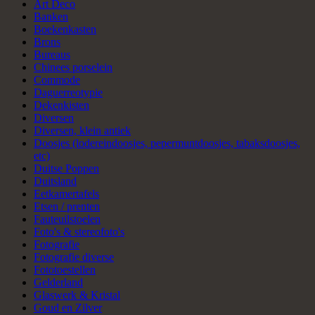
Art Deco
Banken
Boekenkasten
Brons
Bureaus
Chinees porselein
Commode
Daguerreotypie
Dekenkisten
Diversen
Diversen, klein antiek
Doosjes (lodereindoosjes, pepermuntdoosjes, tabaksdoosjes,
etc)
Duitse Poppen
Duitsland
Eetkamertafels
Etsen / prenten
Fauteuilstoelen
Foto's & stereofoto's
Fotografie
Fotografie diverse
Fototoestellen
Gelderland
Glaswerk & Kristal
Goud en Zilver