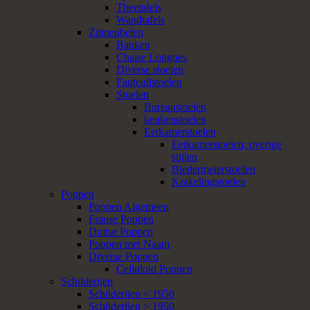
Theetafels
Wandtafels
Zitmeubelen
Banken
Chaise Longues
Diverse stoelen
Fauteuilstoelen
Stoelen
Bureaustoelen
keukenstoelen
Eetkamerstoelen
Eetkamerstoelen; overige
stijlen
Biedermeierstoelen
Krakelingstoelen
Poppen
Poppen Algemeen
Franse Poppen
Duitse Poppen
Poppen met Naam
Diverse Poppen
Celluloid Poppen
Schilderijen
Schilderijen < 1950
Schilderijen > 1950