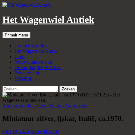
Het Wagenwiel Antiek
Zoeken
Spring
Primair menu
naar
inhoud
Contactformulier
Het Wagenwiel Antiek
Links
Nieuwe aanwinsten
Openingstijden & Adres
Privacybeleid
Webshop
Zoeken
naar:
Miniaturen zilver
,
Onze Nieuwe Aanwinsten
Miniatuur zilver, ijskar, Italië, ca.1970.
april 19, 2026
Marco Dorland