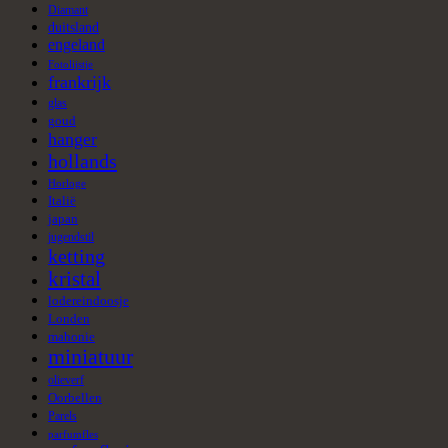
Diamant
duitsland
engeland
Fotolijstje
frankrijk
glas
goud
hanger
hollands
Horloge
Italië
japan
jugendstil
ketting
kristal
lodereindoosje
Londen
mahonie
miniatuur
olieverf
Oorbellen
Parels
parfumfles