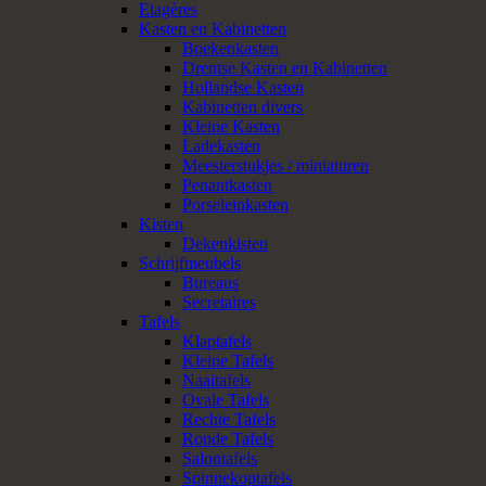
Etagères
Kasten en Kabinetten
Boekenkasten
Drentse Kasten en Kabinetten
Hollandse Kasten
Kabinetten divers
Kleine Kasten
Ladekasten
Meesterstukjes / miniaturen
Penantkasten
Porseleinkasten
Kisten
Dekenkisten
Schrijfmeubels
Bureaus
Secretaires
Tafels
Klaptafels
Kleine Tafels
Naaitafels
Ovale Tafels
Rechte Tafels
Ronde Tafels
Salontafels
Spinnekoptafels