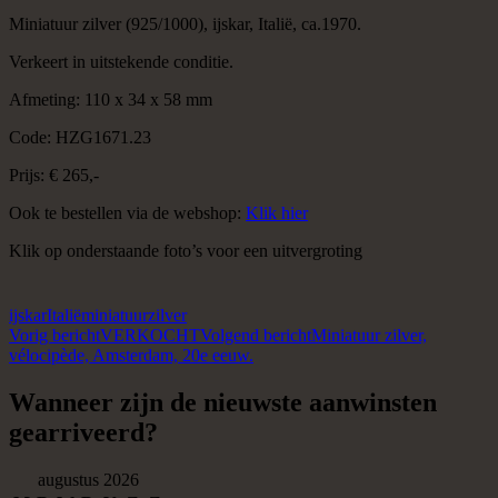
Miniatuur zilver (925/1000), ijskar, Italië, ca.1970.
Verkeert in uitstekende conditie.
Afmeting: 110 x 34 x 58 mm
Code: HZG1671.23
Prijs: € 265,-
Ook te bestellen via de webshop:
Klik hier
Klik op onderstaande foto’s voor een uitvergroting
ijskar
Italië
miniatuur
zilver
Berichtnavigatie
Vorig bericht
VERKOCHT
Volgend bericht
Miniatuur zilver,
vélocipède, Amsterdam, 20e eeuw.
Wanneer zijn de nieuwste aanwinsten
gearriveerd?
augustus 2026