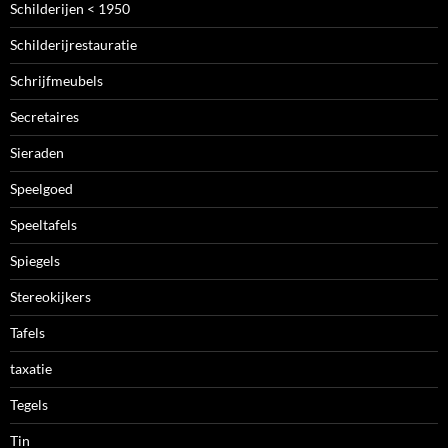
Schilderijen < 1950
Schilderijrestauratie
Schrijfmeubels
Secretaires
Sieraden
Speelgoed
Speeltafels
Spiegels
Stereokijkers
Tafels
taxatie
Tegels
Tin