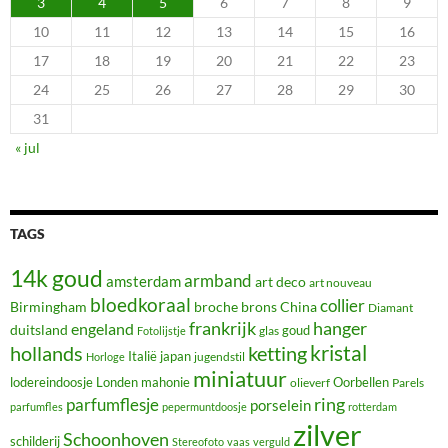
3
4
5
6
7
8
9
10
11
12
13
14
15
16
17
18
19
20
21
22
23
24
25
26
27
28
29
30
31
« jul
TAGS
14k goud
armband
amsterdam
art deco
art nouveau
bloedkoraal
collier
Birmingham
broche
brons
China
Diamant
frankrijk
hanger
engeland
duitsland
glas
goud
Fotolijstje
hollands
kristal
ketting
Italië
japan
jugendstil
Horloge
miniatuur
lodereindoosje
mahonie
Oorbellen
Londen
olieverf
Parels
ring
parfumflesje
porselein
parfumfles
pepermuntdoosje
rotterdam
zilver
Schoonhoven
schilderij
Stereofoto
vaas
verguld