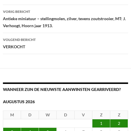
Berichtnavigatie
VORIG BERICHT
Antieke miniatuur – stellingmolen, zilver, tevens zoutstrooier, MT: J.
Verhoogt, Hoorn jaar 1913.
VOLGEND BERICHT
VERKOCHT
WANNEER ZIJN DE NIEUWSTE AANWINSTEN GEARRIVEERD?
AUGUSTUS 2026
M
D
W
D
V
Z
Z
1
2