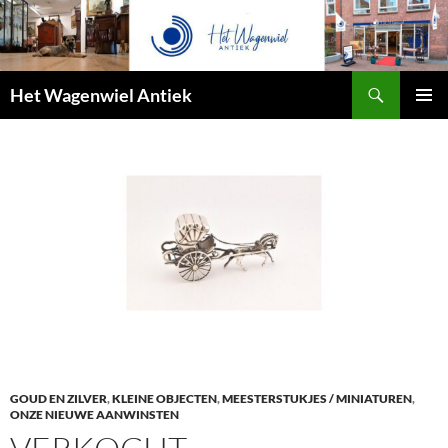
Zoeken
Het Wagenwiel Antiek
SPRING
PRIMAI
NAAR
MENU
INHOUD
GOUD EN ZILVER
,
KLEINE OBJECTEN
,
MEESTERSTUKJES / MINIATUREN
,
ONZE NIEUWE AANWINSTEN