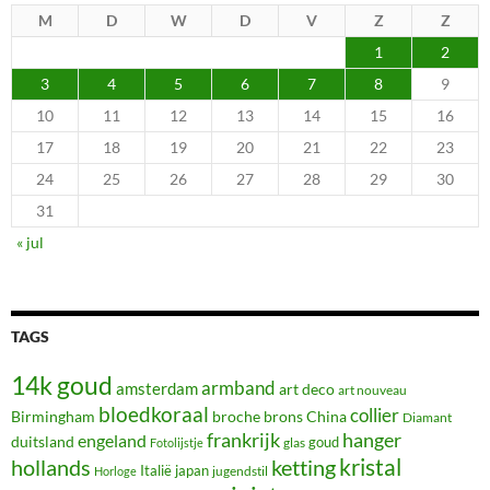
M
D
W
D
V
Z
Z
1
2
3
4
5
6
7
8
9
10
11
12
13
14
15
16
17
18
19
20
21
22
23
24
25
26
27
28
29
30
31
« jul
TAGS
14k goud
armband
amsterdam
art deco
art nouveau
bloedkoraal
collier
Birmingham
broche
brons
China
Diamant
frankrijk
hanger
engeland
duitsland
glas
goud
Fotolijstje
hollands
kristal
ketting
Italië
japan
jugendstil
Horloge