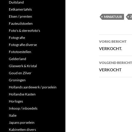
Duitsland
Eetkamertafels
Etsen / prenten
MINIATUUR
Z
Fauteuilstoelen
Foto's & stereofoto's
Berichtna
Fotografie
VORIG BERICHT
Fotografie diverse
VERKOCHT.
Fototoestellen
Gelderland
VOLGEND BERICHT
Glaswerk & Kristal
VERKOCHT
Goud en Zilver
Groningen
Hollands aardewerk / porselein
Hollandse Kasten
Horloges
Inkoop / inboedels
Italie
Japans porselein
Kabinetten divers