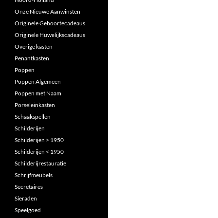
Onze Nieuwe Aanwinsten
Originele Geboortecadeaus
Originele Huwelijkscadeaus
Overige kasten
Penantkasten
Poppen
Poppen Algemeen
Poppen met Naam
Porseleinkasten
Schaakspellen
Schilderijen
Schilderijen > 1950
Schilderijen < 1950
Schilderijrestauratie
Schrijfmeubels
Secretaires
Sieraden
Speelgoed