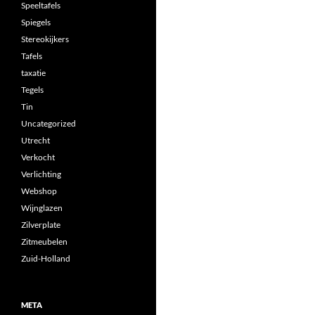
Speeltafels
Spiegels
Stereokijkers
Tafels
taxatie
Tegels
Tin
Uncategorized
Utrecht
Verkocht
Verlichting
Webshop
Wijnglazen
Zilverplate
Zitmeubelen
Zuid-Holland
META