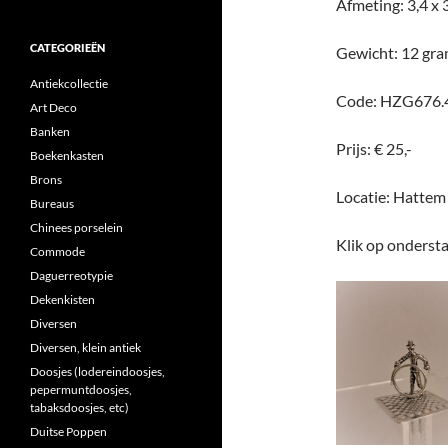
Afmeting: 3,4 x 
CATEGORIEËN
Gewicht: 12 gr
Antiekcollectie
Code: HZG676.
Art Deco
Banken
Prijs: € 25,-
Boekenkasten
Brons
Locatie: Hattem
Bureaus
Chinees porselein
Klik op ondersta
Commode
Daguerreotypie
Dekenkisten
Diversen
Diversen, klein antiek
Doosjes (lodereindoosjes,
pepermuntdoosjes,
tabaksdoosjes, etc)
Duitse Poppen