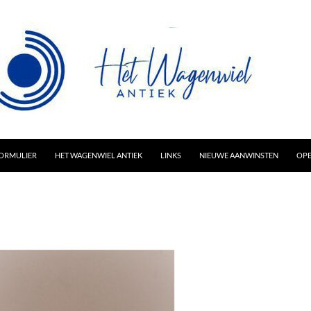
AR INHOUD
ORMULIER
HET WAGENWIEL ANTIEK
LINKS
NIEUWE AANWINSTEN
OPE