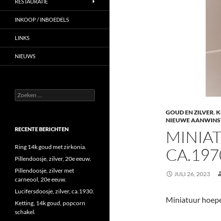
RESTAURATIE
INKOOP / INBOEDELS
LINKS
NIEUWS
Zoeken
naar:
GOUD EN ZILVER
,
K
NIEUWE AANWINS
RECENTE BERICHTEN
MINIAT
Ring 14k goud met zirkonia.
CA.197
Pillendoosje, zilver, 20e eeuw.
Pillendoosje, zilver met
JULI 26, 2023
carneool, 20e eeuw.
Lucifersdoosje, zilver, ca.1930.
Miniatuur hoepel
Ketting, 14k goud, popcorn
schakel.