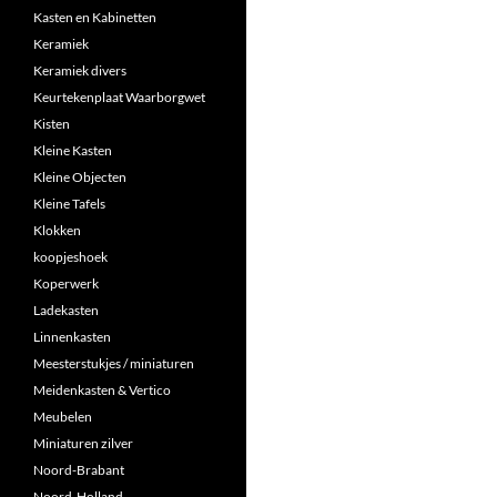
Kasten en Kabinetten
Keramiek
Keramiek divers
Keurtekenplaat Waarborgwet
Kisten
Kleine Kasten
Kleine Objecten
Kleine Tafels
Klokken
koopjeshoek
Koperwerk
Ladekasten
Linnenkasten
Meesterstukjes / miniaturen
Meidenkasten & Vertico
Meubelen
Miniaturen zilver
Noord-Brabant
Noord-Holland