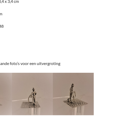
3,4 x 3,4 cm
am
48
ande foto’s voor een uitvergroting