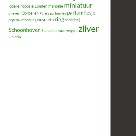
miniatuur
lodereindoosje
mahonie
Londen
parfumflesje
Oorbellen
olieverf
Parels
parfumfles
ring
porselein
schilderij
pepermuntdoosje
zilver
Schoonhoven
Stereofoto
vaas
verguld
Zirkonia