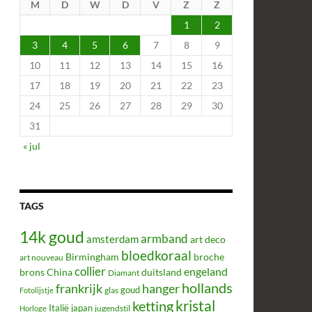
M
D
W
D
V
Z
Z
1
2
3
4
5
6
7
8
9
10
11
12
13
14
15
16
17
18
19
20
21
22
23
24
25
26
27
28
29
30
31
« jul
TAGS
14k goud
armband
amsterdam
art deco
bloedkoraal
Birmingham
broche
art nouveau
collier
engeland
brons
China
duitsland
Diamant
hollands
frankrijk
hanger
glas
goud
Fotolijstje
kristal
ketting
Italië
japan
jugendstil
Horloge