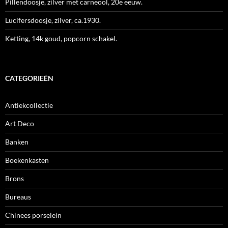
Pillendoosje, zilver met carneool, 20e eeuw.
Lucifersdoosje, zilver, ca.1930.
Ketting, 14k goud, popcorn schakel.
CATEGORIEËN
Antiekcollectie
Art Deco
Banken
Boekenkasten
Brons
Bureaus
Chinees porselein