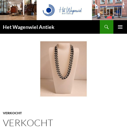
Zoeken
Het Wagenwiel Antiek
SPRING
PRIMAI
NAAR
MENU
INHOUD
VERKOCHT
VERKOCHT