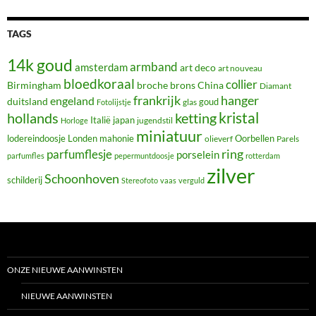
TAGS
14k goud
armband
amsterdam
art deco
art nouveau
bloedkoraal
collier
Birmingham
broche
brons
China
Diamant
frankrijk
hanger
engeland
duitsland
glas
goud
Fotolijstje
hollands
kristal
ketting
Italië
japan
jugendstil
Horloge
miniatuur
lodereindoosje
mahonie
Oorbellen
Londen
olieverf
Parels
ring
parfumflesje
porselein
parfumfles
pepermuntdoosje
rotterdam
zilver
Schoonhoven
schilderij
Stereofoto
vaas
verguld
ONZE NIEUWE AANWINSTEN
NIEUWE AANWINSTEN