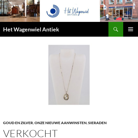
Zoeken
Het Wagenwiel Antiek
SPRING
PRIMAI
NAAR
MENU
INHOUD
GOUD EN ZILVER
,
ONZE NIEUWE AANWINSTEN
,
SIERADEN
VERKOCHT