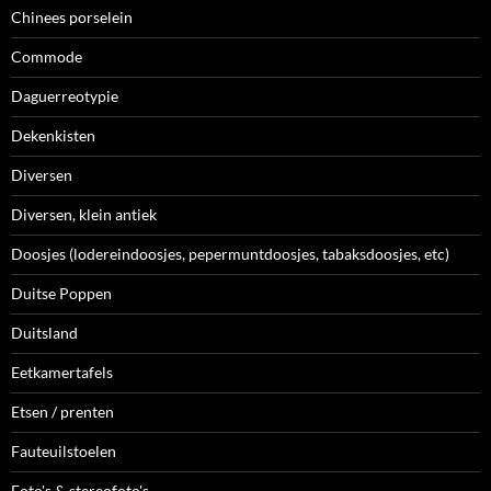
Chinees porselein
Commode
Daguerreotypie
Dekenkisten
Diversen
Diversen, klein antiek
Doosjes (lodereindoosjes, pepermuntdoosjes, tabaksdoosjes, etc)
Duitse Poppen
Duitsland
Eetkamertafels
Etsen / prenten
Fauteuilstoelen
Foto's & stereofoto's