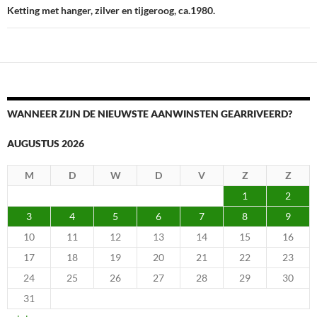
Ketting met hanger, zilver en tijgeroog, ca.1980.
WANNEER ZIJN DE NIEUWSTE AANWINSTEN GEARRIVEERD?
AUGUSTUS 2026
M
D
W
D
V
Z
Z
1
2
3
4
5
6
7
8
9
10
11
12
13
14
15
16
17
18
19
20
21
22
23
24
25
26
27
28
29
30
31