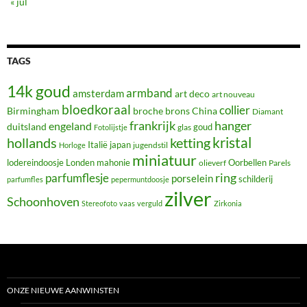
« jul
TAGS
14k goud
armband
amsterdam
art deco
art nouveau
bloedkoraal
collier
Birmingham
broche
brons
China
Diamant
frankrijk
hanger
engeland
duitsland
glas
goud
Fotolijstje
hollands
kristal
ketting
Italië
japan
jugendstil
Horloge
miniatuur
lodereindoosje
mahonie
Oorbellen
Londen
olieverf
Parels
ring
parfumflesje
porselein
schilderij
parfumfles
pepermuntdoosje
zilver
Schoonhoven
Stereofoto
vaas
verguld
Zirkonia
ONZE NIEUWE AANWINSTEN