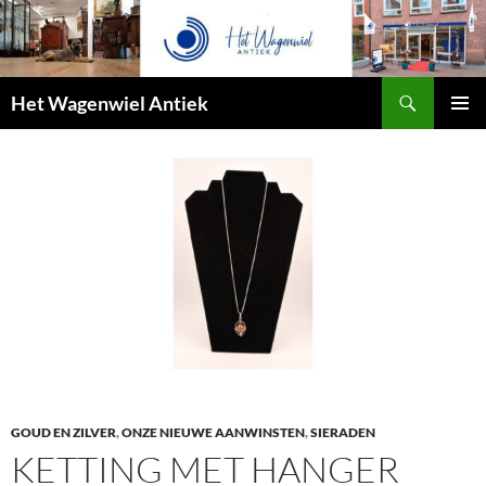
Zoeken
Het Wagenwiel Antiek
SPRING
PRIMAI
NAAR
MENU
INHOUD
GOUD EN ZILVER
,
ONZE NIEUWE AANWINSTEN
,
SIERADEN
KETTING MET HANGER