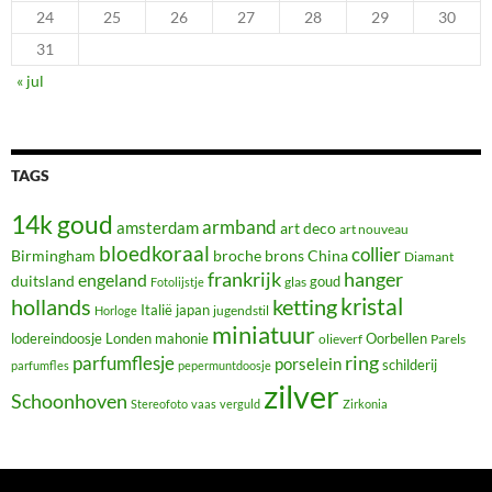
24
25
26
27
28
29
30
31
« jul
TAGS
14k goud
armband
amsterdam
art deco
art nouveau
bloedkoraal
collier
Birmingham
broche
brons
China
Diamant
frankrijk
hanger
engeland
duitsland
glas
goud
Fotolijstje
hollands
kristal
ketting
Italië
japan
jugendstil
Horloge
miniatuur
lodereindoosje
mahonie
Oorbellen
Londen
olieverf
Parels
ring
parfumflesje
porselein
schilderij
parfumfles
pepermuntdoosje
zilver
Schoonhoven
Stereofoto
vaas
verguld
Zirkonia