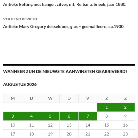
Antieke ketting met hanger, zilver, mt; Reitsma, Sneek, jaar 1880.
VOLGEND BERICHT
Antieke Mary Gregory dekseldoos, glas – geëmailleerd, ca.1900.
WANNEER ZIJN DE NIEUWSTE AANWINSTEN GEARRIVEERD?
AUGUSTUS 2026
M
D
W
D
V
Z
Z
1
2
3
4
5
6
7
8
9
10
11
12
13
14
15
16
17
18
19
20
21
22
23