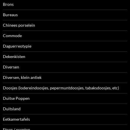
Brons
Bureaus
Chinees porselein
Commode
Daguerreotypie
Dekenkisten
Diversen
Diversen, klein antiek
Doosjes (lodereindoosjes, pepermuntdoosjes, tabaksdoosjes, etc)
Duitse Poppen
Duitsland
Eetkamertafels
Etsen / prenten