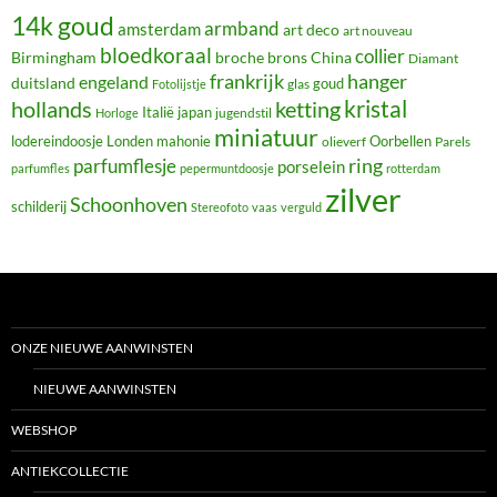
14k goud
armband
amsterdam
art deco
art nouveau
bloedkoraal
collier
Birmingham
broche
brons
China
Diamant
frankrijk
hanger
engeland
duitsland
glas
goud
Fotolijstje
hollands
kristal
ketting
Italië
japan
jugendstil
Horloge
miniatuur
lodereindoosje
mahonie
Oorbellen
Londen
olieverf
Parels
ring
parfumflesje
porselein
parfumfles
pepermuntdoosje
rotterdam
zilver
Schoonhoven
schilderij
Stereofoto
vaas
verguld
ONZE NIEUWE AANWINSTEN
NIEUWE AANWINSTEN
WEBSHOP
ANTIEKCOLLECTIE