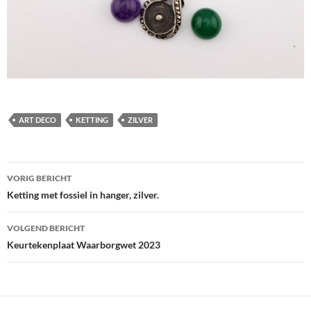
ART DECO
KETTING
ZILVER
Berichtnavigatie
VORIG BERICHT
Ketting met fossiel in hanger, zilver.
VOLGEND BERICHT
Keurtekenplaat Waarborgwet 2023